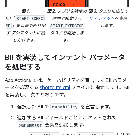
図 1.
図 2.
アプリを特定の
図 3.
クエリに応じて
BII「
画面で起動する
ウィジェット
を表示
START_EXERCI
」を音声で呼び出
します。
SE
START_EXERCISE
す アシスタントに話
タスクを開始しま
しかけます。
す。
BII を実装してインテント パラメータ
を処理する
App Actions では、ケーパビリティを宣言して BII パラメ
ータを処理する
shortcuts.xml
ファイルに指定します。BII
を実装し、 次のとおりです。
選択した BII で
capability
を宣言します。
追加する BII フィールドごとに、ネストされた
parameter
要素を追加します。