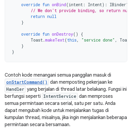
override
fun
onBind
(
intent
:
Intent
):
IBinder? 
// We don't provide binding, so return nul
return
null
}
override
fun
onDestroy
()
{
Toast
.
makeText
(
this
,
"service done"
,
Toast
}
}
Contoh kode menangani semua panggilan masuk di
onStartCommand()
dan memposting pekerjaan ke
Handler
yang berjalan di thread latar belakang. Fungsi ini
berfungsi seperti
IntentService
dan memproses
semua permintaan secara serial, satu per satu. Anda
dapat mengubah kode untuk menjalankan tugas di
kumpulan thread, misalnya, jika ingin menjalankan beberapa
permintaan secara bersamaan.