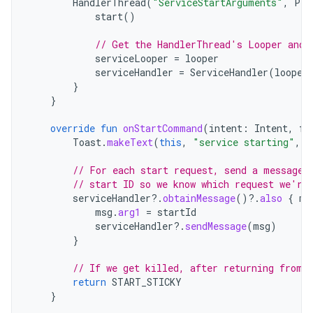
HandlerThread
(
"ServiceStartArguments"
,
Pro
start
()
// Get the HandlerThread's Looper and 
serviceLooper
=
looper
serviceHandler
=
ServiceHandler
(
looper
}
}
override
fun
onStartCommand
(
intent
:
Intent
,
fl
Toast
.
makeText
(
this
,
"service starting"
,
T
// For each start request, send a message 
// start ID so we know which request we're
serviceHandler
?.
obtainMessage
()
?.
also
{
ms
msg
.
arg1
=
startId
serviceHandler
?.
sendMessage
(
msg
)
}
// If we get killed, after returning from 
return
START_STICKY
}