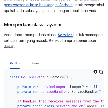
pemrosesan di latar belakang di Android
untuk mengetahui
apakah ada solusi yang sesuai dengan kebutuhan Anda.
Memperluas class Layanan
Anda dapat memperluas class
Service
untuk menangani
setiap intent yang masuk. Berikut tampilan penerapan
dasar:
Kotlin
Java
class
HelloService
:
Service
()
{
private
var
serviceLooper
:
Looper? 
=
null
private
var
serviceHandler
:
ServiceHandler? 
=
// Handler that receives messages from the thr
private
inner
class
ServiceHandler
(
looper
:
Loo