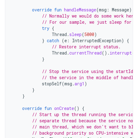
override
fun
handleMessage
(
msg
:
Message
)
{
// Normally we would do some work here
// For our sample, we just sleep for 5
try
{
Thread
.
sleep
(
5000
)
}
catch
(
e
:
InterruptedException
)
{
// Restore interrupt status.
Thread
.
currentThread
().
interrupt
()
}
// Stop the service using the startId,
// the service in the middle of handli
stopSelf
(
msg
.
arg1
)
}
}
override
fun
onCreate
()
{
// Start up the thread running the service.
// separate thread because the service nor
// main thread, which we don't want to blo
// background priority so CPU-intensive wo