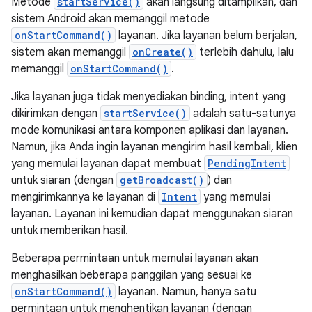
Metode
startService()
akan langsung ditampilkan, dan
sistem Android akan memanggil metode
onStartCommand()
layanan. Jika layanan belum berjalan,
sistem akan memanggil
onCreate()
terlebih dahulu, lalu
memanggil
onStartCommand()
.
Jika layanan juga tidak menyediakan binding, intent yang
dikirimkan dengan
startService()
adalah satu-satunya
mode komunikasi antara komponen aplikasi dan layanan.
Namun, jika Anda ingin layanan mengirim hasil kembali, klien
yang memulai layanan dapat membuat
PendingIntent
untuk siaran (dengan
getBroadcast()
) dan
mengirimkannya ke layanan di
Intent
yang memulai
layanan. Layanan ini kemudian dapat menggunakan siaran
untuk memberikan hasil.
Beberapa permintaan untuk memulai layanan akan
menghasilkan beberapa panggilan yang sesuai ke
onStartCommand()
layanan. Namun, hanya satu
permintaan untuk menghentikan layanan (dengan