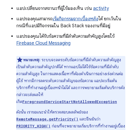
แอปเปลี่ยนจากสถานะที่ผู้ใช้มองเห็น เช่น
activity
แอปของคุณสามารถ
เริ่มกิจกรรมจากเบื้องหลัง
ได้ ยกเว้นใน
กรณีที่แอปมีกิจกรรมใน Back Stack ของงานที่มีอยู่
แอปของคุณได้รับข้อความที่มีลำดับความสำคัญสูงโดยใช้
Firebase Cloud Messaging
หมายเหตุ:
ระบบจะลดระดับข้อความที่มีลำดับความสำคัญสูง
เป็นลำดับความสำคัญปกติได้ หากแอปไม่ได้ใช้ข้อความที่มีลำดับ
ความสำคัญสูง ในการแสดงเนื้อหาที่ต้องดำเนินการอย่างเร่งด่วนต่อ
ผู้ใช้ หากมีการลดระดับความสำคัญของข้อความ แอปจะเริ่มต้น
บริการที่ทำงานอยู่เบื้องหน้าไม่ได้ และการพยายามเริ่มต้นบริการดัง
กล่าวจะส่งผลให้
เกิด
ForegroundServiceStartNotAllowedException
ดังนั้น เราขอแนะนำให้ตรวจสอบผลลัพธ์ของ
และยืนยันว่า
RemoteMessage.getPriority()
ก่อนที่จะพยายามเริ่มบริการที่ทำงานอยู่เบื้อง
PRIORITY_HIGH()