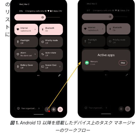
の
リ
ス
ト
に
図 1.
Android 13 以降を搭載したデバイス上のタスク マネージャ
ーのワークフロー