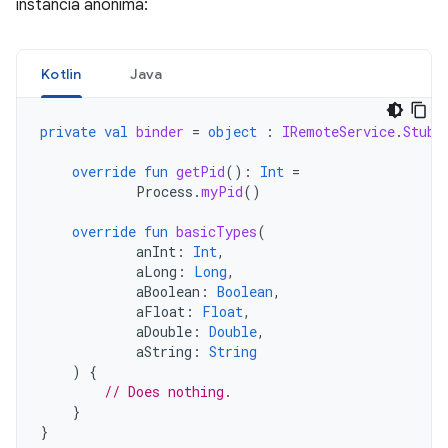
instancia anónima:
Kotlin
Java
private
val
binder
=
object
:
IRemoteService
.
Stub
(
override
fun
getPid
():
Int
=
Process
.
myPid
()
override
fun
basicTypes
(
anInt
:
Int
,
aLong
:
Long
,
aBoolean
:
Boolean
,
aFloat
:
Float
,
aDouble
:
Double
,
aString
:
String
)
{
// Does nothing.
}
}