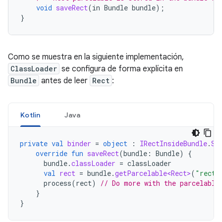
void
saveRect
(
in
Bundle
bundle
);
}
Como se muestra en la siguiente implementación,
ClassLoader
se configura de forma explícita en
Bundle
antes de leer
Rect
:
Kotlin
Java
private
val
binder
=
object
:
IRectInsideBundle
.
St
override
fun
saveRect
(
bundle
:
Bundle
)
{
bundle
.
classLoader
=
classLoader
val
rect
=
bundle
.
getParcelable<Rect>
(
"rect"
process
(
rect
)
// Do more with the parcelable
}
}