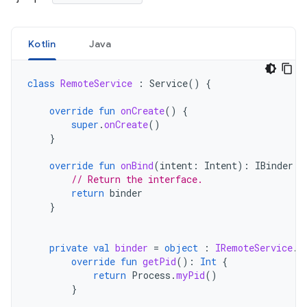
Kotlin
Java
class
RemoteService
:
Service
()
{
override
fun
onCreate
()
{
super
.
onCreate
()
}
override
fun
onBind
(
intent
:
Intent
):
IBinder
{
// Return the interface.
return
binder
}
private
val
binder
=
object
:
IRemoteService
.
S
override
fun
getPid
():
Int
{
return
Process
.
myPid
()
}