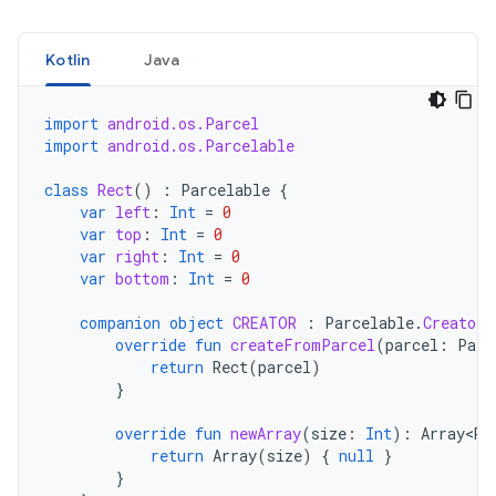
Kotlin
Java
import
android.os.Parcel
import
android.os.Parcelable
class
Rect
()
:
Parcelable
{
var
left
:
Int
=
0
var
top
:
Int
=
0
var
right
:
Int
=
0
var
bottom
:
Int
=
0
companion
object
CREATOR
:
Parcelable
.
Creator<
override
fun
createFromParcel
(
parcel
:
Parc
return
Rect
(
parcel
)
}
override
fun
newArray
(
size
:
Int
):
Array<Re
return
Array
(
size
)
{
null
}
}