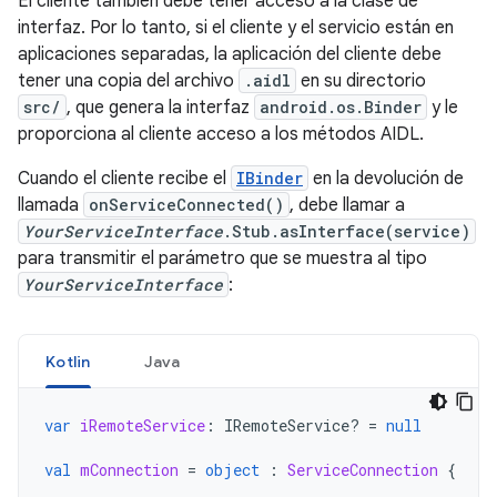
El cliente también debe tener acceso a la clase de
interfaz. Por lo tanto, si el cliente y el servicio están en
aplicaciones separadas, la aplicación del cliente debe
tener una copia del archivo
.aidl
en su directorio
src/
, que genera la interfaz
android.os.Binder
y le
proporciona al cliente acceso a los métodos AIDL.
Cuando el cliente recibe el
IBinder
en la devolución de
llamada
onServiceConnected()
, debe llamar a
YourServiceInterface
.Stub.asInterface(service)
para transmitir el parámetro que se muestra al tipo
YourServiceInterface
:
Kotlin
Java
var
iRemoteService
:
IRemoteService? 
=
null
val
mConnection
=
object
:
ServiceConnection
{