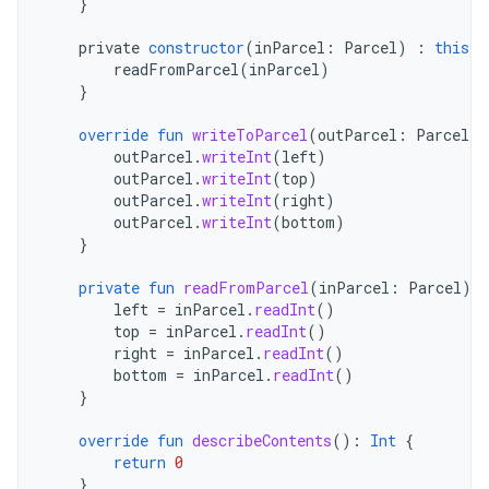
}
private
constructor
(
inParcel
:
Parcel
)
:
this
()
readFromParcel
(
inParcel
)
}
override
fun
writeToParcel
(
outParcel
:
Parcel
,
outParcel
.
writeInt
(
left
)
outParcel
.
writeInt
(
top
)
outParcel
.
writeInt
(
right
)
outParcel
.
writeInt
(
bottom
)
}
private
fun
readFromParcel
(
inParcel
:
Parcel
)
{
left
=
inParcel
.
readInt
()
top
=
inParcel
.
readInt
()
right
=
inParcel
.
readInt
()
bottom
=
inParcel
.
readInt
()
}
override
fun
describeContents
():
Int
{
return
0
}