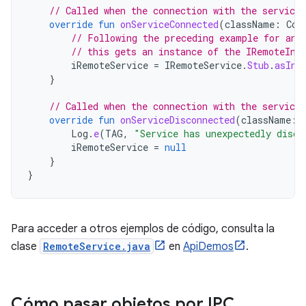
// Called when the connection with the service 
override
fun
onServiceConnected
(
className
:
Com
// Following the preceding example for an 
// this gets an instance of the IRemoteInt
iRemoteService
=
IRemoteService
.
Stub
.
asInt
}
// Called when the connection with the service 
override
fun
onServiceDisconnected
(
className
:
Log
.
e
(
TAG
,
"Service has unexpectedly disco
iRemoteService
=
null
}
}
Para acceder a otros ejemplos de código, consulta la
clase
RemoteService.java
en
ApiDemos
.
Cómo pasar objetos por IPC