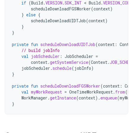
if
(
Build
.
VERSION
.
SDK_INT
<
Build
.
VERSION_CODE
scheduleDownloadFGSWorker
(
context
)
}
else
{
scheduleDownloadUIDTJob
(
context
)
}
}
private
fun
scheduleDownloadUIDTJob
(
context
:
Conte
// build jobInfo
val
jobScheduler
:
JobScheduler
=
context
.
getSystemService
(
Context
.
JOB_SCHED
jobScheduler
.
schedule
(
jobInfo
)
}
private
fun
scheduleDownloadFGSWorker
(
context
:
Con
val
myWorkRequest
=
OneTimeWorkRequest
.
from
(
Do
WorkManager
.
getInstance
(
context
).
enqueue
(
myWor
}