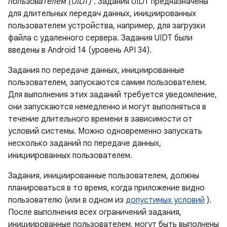
пользователем (UIDT)
. Задания UIDT предназначены
для длительных передач данных, инициированных
пользователем устройства, например, для загрузки
файла с удаленного сервера. Задания UIDT были
введены в Android 14 (уровень API 34).
Задания по передаче данных, инициированные
пользователем, запускаются самим пользователем.
Для выполнения этих заданий требуется уведомление,
они запускаются немедленно и могут выполняться в
течение длительного времени в зависимости от
условий системы. Можно одновременно запускать
несколько заданий по передаче данных,
инициированных пользователем.
Задания, инициированные пользователем, должны
планироваться в то время, когда приложение видно
пользователю (или в одном из
допустимых условий
).
После выполнения всех ограничений задания,
инициированные пользователем, могут быть выполнены