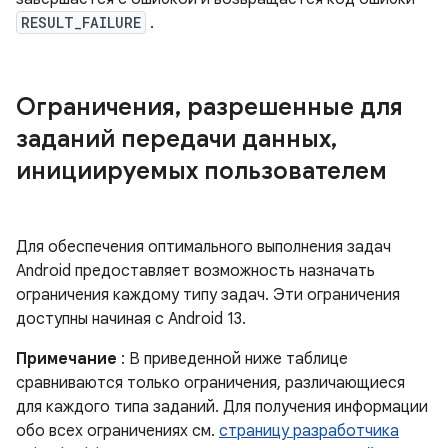
RESULT_FAILURE
.
Ограничения
,
разрешенные для
заданий передачи данных
,
инициируемых пользователем
Для обеспечения оптимального выполнения задач
Android предоставляет возможность назначать
ограничения каждому типу задач. Эти ограничения
доступны начиная с Android 13.
Примечание
: В приведенной ниже таблице
сравниваются только ограничения, различающиеся
для каждого типа заданий. Для получения информации
обо всех ограничениях см.
страницу разработчика