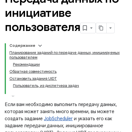
инициативе
пользователя
Содержание
Планирование заданий по передаче данных, инициируемых
пользователем
Рекомендации
Обратная совместимость
Остановить задания UIDT
Пользователь, из диспетчера задач
Если вам необходимо выполнить передачу данных,
которая может занять много времени, вы можете
создать задание
JobScheduler
и указать его как
задание
передачи данных, инициированное