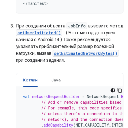
При создании объекта
JobInfo
вызовите метод
setUserInitiated()
. (Этот метод доступен
начиная с Android 14.) Также рекомендуется
указывать приблизительный размер полезной
нагрузки, вызвав
setEstimatedNetworkBytes()
при создании задания.
Котлин
Java
val
networkRequestBuilder
=
NetworkRequest
.
Bui
// Add or remove capabilities based o
// For example, this code specifies t
// unless there's a connection to the
// network), and the connection doesn
.
addCapability
(
NET_CAPABILITY_INTERNE