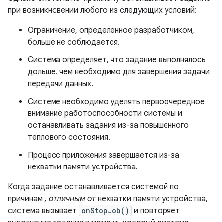
при возникновении любого из следующих условий:
Ограничение, определенное разработчиком,
больше не соблюдается.
Система определяет, что задание выполнялось
дольше, чем необходимо для завершения задачи
передачи данных.
Системе необходимо уделять первоочередное
внимание работоспособности системы и
останавливать задания из-за повышенного
теплового состояния.
Процесс приложения завершается из-за
нехватки памяти устройства.
Когда задание останавливается системой по
причинам
, отличным от
нехватки памяти устройства,
система вызывает
onStopJob()
и повторяет