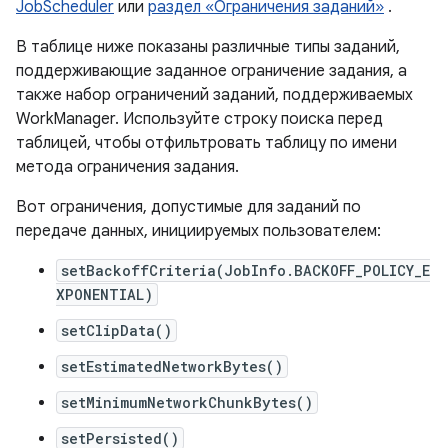
JobScheduler
или
раздел «Ограничения заданий»
.
В таблице ниже показаны различные типы заданий,
поддерживающие заданное ограничение задания, а
также набор ограничений заданий, поддерживаемых
WorkManager. Используйте строку поиска перед
таблицей, чтобы отфильтровать таблицу по имени
метода ограничения задания.
Вот ограничения, допустимые для заданий по
передаче данных, инициируемых пользователем:
setBackoffCriteria(JobInfo.BACKOFF_POLICY_E
XPONENTIAL)
setClipData()
setEstimatedNetworkBytes()
setMinimumNetworkChunkBytes()
setPersisted()