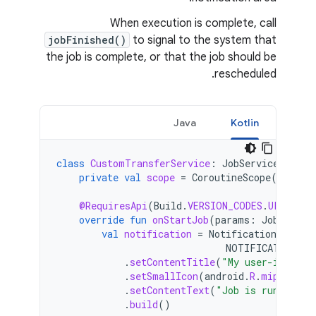
When execution is complete, call
jobFinished()
to signal to the system that
the job is complete, or that the job should be
rescheduled.
Java
Kotlin
class
CustomTransferService
:
JobService
()
{
private
val
scope
=
CoroutineScope
(
Dispat
@RequiresApi
(
Build
.
VERSION_CODES
.
UPSIDE_D
override
fun
onStartJob
(
params
:
JobParame
val
notification
=
Notification
.
Builde
NOTIFICATION_CH
.
setContentTitle
(
"My user-initiat
.
setSmallIcon
(
android
.
R
.
mipmap
.
my
.
setContentText
(
"Job is running"
)
.
build
()