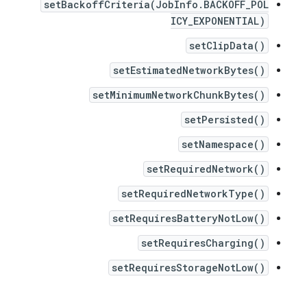
setBackoffCriteria(JobInfo.BACKOFF_POL
ICY_EXPONENTIAL)
setClipData()
setEstimatedNetworkBytes()
setMinimumNetworkChunkBytes()
setPersisted()
setNamespace()
setRequiredNetwork()
setRequiredNetworkType()
setRequiresBatteryNotLow()
setRequiresCharging()
setRequiresStorageNotLow()