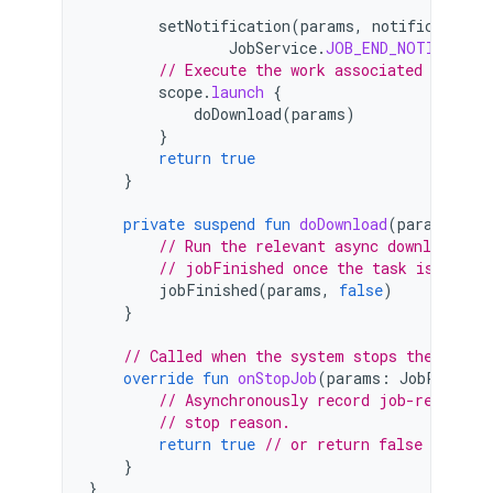
setNotification
(
params
,
notification
.
JobService
.
JOB_END_NOTIFICATI
// Execute the work associated with t
scope
.
launch
{
doDownload
(
params
)
}
return
true
}
private
suspend
fun
doDownload
(
params
:
Jo
// Run the relevant async download tas
// jobFinished once the task is compl
jobFinished
(
params
,
false
)
}
// Called when the system stops the job.
override
fun
onStopJob
(
params
:
JobParamet
// Asynchronously record job-related 
// stop reason.
return
true
// or return false if job
}
}