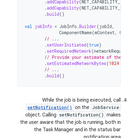
.
addCapability
(
NET_CAPABILITY_INTERNE
.
addCapability
(
NET_CAPABILITY_NOT_MET
.
build
()
val
jobInfo
=
JobInfo
.
Builder
(
jobId
,
ComponentName
(
mContext
,
CustomT
// ...
.
setUserInitiated
(
true
)
.
setRequiredNetwork
(
networkRequestBui
// Provide your estimate of the netwo
.
setEstimatedNetworkBytes
(
1024
*
1024
// ...
.
build
()
While the job is being executed, call
setNotification()
on the
JobService
object. Calling
setNotification()
makes
the user aware that the job is running, both in
the Task Manager and in the status bar
notification area.