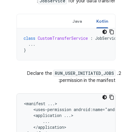
JobService
for your data transfer:
Java
Kotlin
class
CustomTransferService
:
JobService
()
{
...
}
Declare the
RUN_USER_INITIATED_JOBS
permission in the manifest:
<manifest
<uses-permission
android:name="android.pe
<application
</application>
