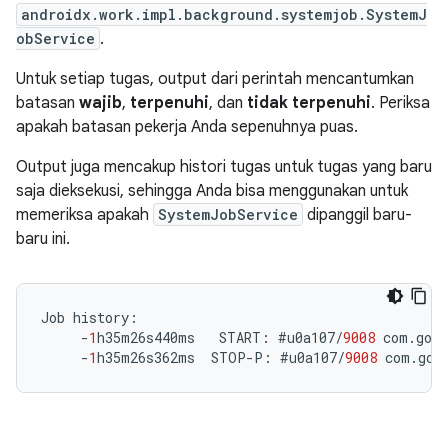
androidx.work.impl.background.systemjob.SystemJ
obService
.
Untuk setiap tugas, output dari perintah mencantumkan
batasan
wajib
,
terpenuhi
, dan
tidak terpenuhi
. Periksa
apakah batasan pekerja Anda sepenuhnya puas.
Output juga mencakup histori tugas untuk tugas yang baru
saja dieksekusi, sehingga Anda bisa menggunakan untuk
memeriksa apakah
SystemJobService
dipanggil baru-
baru ini.
Job
history
:
-
1
h35m26s440ms
START
:
#
u0a107
/
9008
com
.
goog
-
1
h35m26s362ms
STOP
-
P
:
#
u0a107
/
9008
com
.
goo