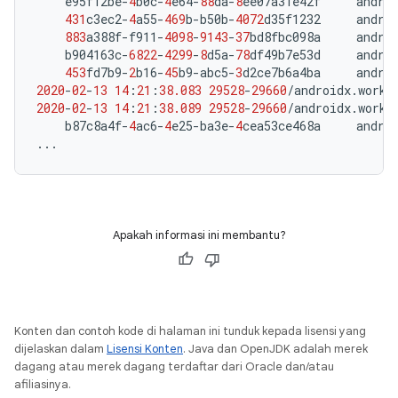
e95f12be
-
4
b0c
-
4
e64
-
88
da
-
8
ee07a31e42f
andro
431
c3ec2
-
4
a55
-
469
b
-
b50b
-
4072
d35f1232
andro
883
a388f
-
f911
-
4098
-
9143
-
37
bd8fbc098a
andro
b904163c
-
6822
-
4299
-
8
d5a
-
78
df49b7e53d
andro
453
fd7b9
-
2
b16
-
45
b9
-
abc5
-
3
d2ce7b6a4ba
andro
2020
-
02
-
13
14
:
21
:
38.083
29528
-
29660
/
androidx
.
work
.
2020
-
02
-
13
14
:
21
:
38.089
29528
-
29660
/
androidx
.
work
.
b87c8a4f
-
4
ac6
-
4
e25
-
ba3e
-
4
cea53ce468a
andro
...
Apakah informasi ini membantu?
Konten dan contoh kode di halaman ini tunduk kepada lisensi yang
dijelaskan dalam
Lisensi Konten
. Java dan OpenJDK adalah merek
dagang atau merek dagang terdaftar dari Oracle dan/atau
afiliasinya.