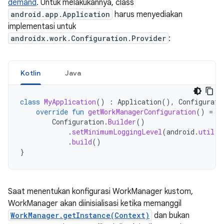
demand
. Untuk melakukannya, class
android.app.Application
harus menyediakan
implementasi untuk
androidx.work.Configuration.Provider
:
Kotlin
Java
class
MyApplication
()
:
Application
(),
Configurati
override
fun
getWorkManagerConfiguration
()
=
Configuration
.
Builder
()
.
setMinimumLoggingLevel
(
android
.
util
.
L
.
build
()
}
Saat menentukan konfigurasi WorkManager kustom,
WorkManager akan diinisialisasi ketika memanggil
WorkManager.getInstance(Context)
dan bukan