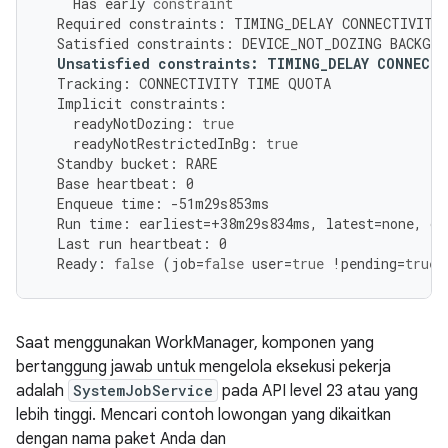
Has
early
constraint
Required
constraints
:
TIMING_DELAY
CONNECTIVITY
Satisfied
constraints
:
DEVICE_NOT_DOZING
BACKGRO
Unsatisfied
constraints
:
TIMING_DELAY
CONNECTI
Tracking
:
CONNECTIVITY
TIME
QUOTA
Implicit
constraints
:
readyNotDozing
:
true
readyNotRestrictedInBg
:
true
Standby
bucket
:
RARE
Base
heartbeat
:
0
Enqueue
time
:
-
51
m29s853ms
Run
time
:
earliest
=
+
38
m29s834ms
,
latest
=
none
,
or
Last
run
heartbeat
:
0
Ready
:
false
(
job
=
false
user
=
true
!
pending
=
true
Saat menggunakan WorkManager, komponen yang
bertanggung jawab untuk mengelola eksekusi pekerja
adalah
SystemJobService
pada API level 23 atau yang
lebih tinggi. Mencari contoh lowongan yang dikaitkan
dengan nama paket Anda dan