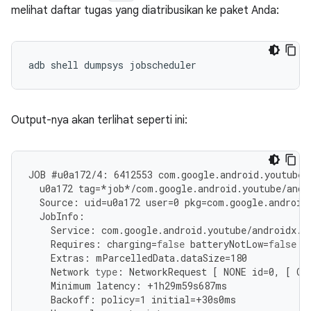
melihat daftar tugas yang diatribusikan ke paket Anda:
adb
shell
dumpsys
Output-nya akan terlihat seperti ini:
JOB
#
u0a172
/
4
:
6412553
com
.
google
.
android
.
youtube
/
u0a172
tag
=
*
job
*/
com
.
google
.
android
.
youtube
/
andr
Source
:
uid
=
u0a172
user
=
0
pkg
=
com
.
google
.
android
JobInfo
:
Service
:
com
.
google
.
android
.
youtube
/
androidx
.
w
Requires
:
charging
=
false
batteryNotLow
=
false
d
Extras
:
mParcelledData
.
dataSize
=
180
Network
type
:
NetworkRequest
[
NONE
id
=
0
,
[
Ca
Minimum
latency
:
+
1
h29m59s687ms
Backoff
:
policy
=
1
initial
=
+
30
s0ms