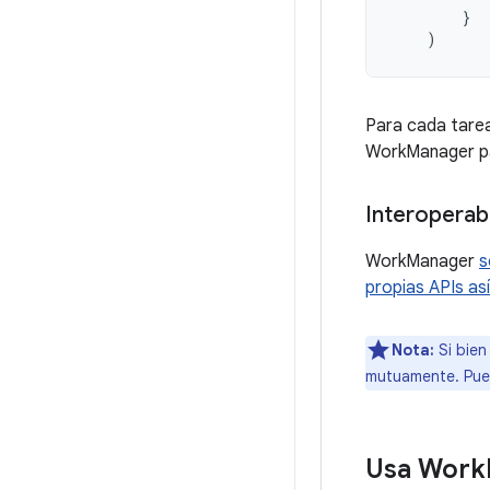
}
)
Para cada tare
WorkManager pas
Interoperab
WorkManager
s
propias APIs as
Nota:
Si bien
mutuamente. Pued
Usa Work