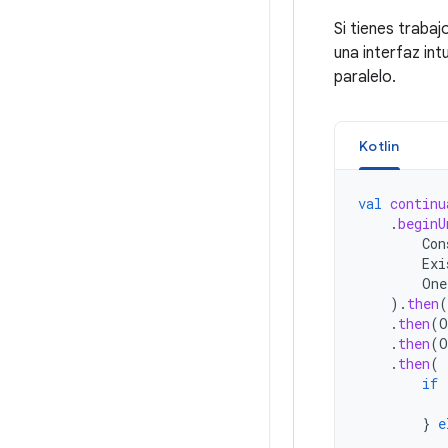
Si tienes traba
una interfaz in
paralelo.
Kotlin
val
continu
.
beginU
Con
Exi
One
).
then
(
.
then
(
O
.
then
(
O
.
then
(
if
}
e