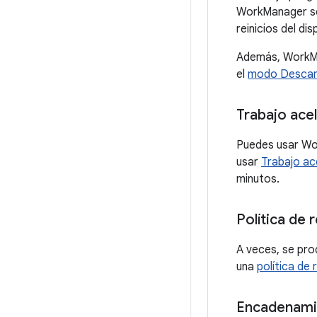
WorkManager se
reinicios del dis
Además, WorkMa
el
modo Desca
Trabajo ace
Puedes usar Wo
usar
Trabajo ac
minutos.
Política de r
A veces, se pr
una
política de 
Encadenami