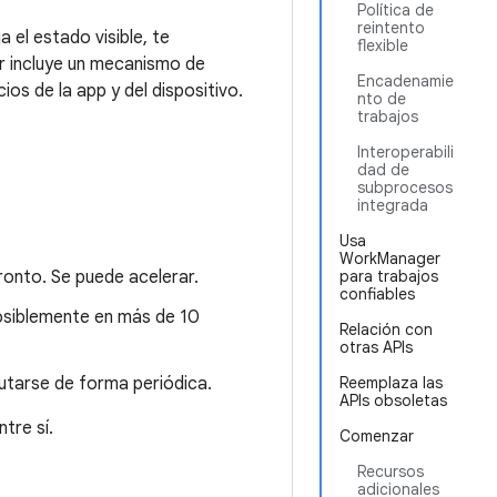
Política de
reintento
 el estado visible, te
flexible
 incluye un mecanismo de
Encadenamie
os de la app y del dispositivo.
nto de
trabajos
Interoperabili
dad de
subprocesos
integrada
Usa
WorkManager
onto. Se puede acelerar.
para trabajos
confiables
osiblemente en más de 10
Relación con
otras APIs
tarse de forma periódica.
Reemplaza las
APIs obsoletas
tre sí.
Comenzar
Recursos
adicionales