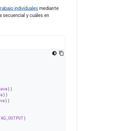
rabajo individuales
mediante
a secuencial y cuáles en
java
))
va
))
va
))
TAG_OUTPUT
)