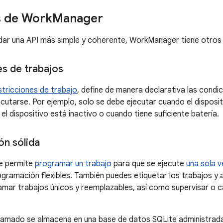
s de Work
Manager
ar una API más simple y coherente, WorkManager tiene otros 
es de trabajos
stricciones de trabajo
, define de manera declarativa las condi
ecutarse. Por ejemplo, solo se debe ejecutar cuando el disposi
l dispositivo está inactivo o cuando tiene suficiente batería.
n sólida
e permite
programar un trabajo
para que se ejecute
una sola v
gramación flexibles. También puedes etiquetar los trabajos y a
amar trabajos únicos y reemplazables, así como supervisar o c
.
ramado se almacena en una base de datos SQLite administrada