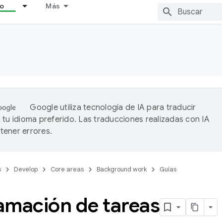
lo
Más
Google utiliza tecnología de IA para traducir
 tu idioma preferido. Las traducciones realizadas con IA
ener errores.
s
Develop
Core areas
Background work
Guías
amación de tareas