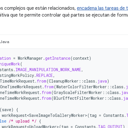
jos complejos que están relacionados,
encadena las tareas de t
tuitiva que te permite controlar qué partes se ejecutan de form
Java
ation
=
WorkManager
.
getInstance
(
context
)
niqueWork
(
stants
.
IMAGE_MANIPULATION_WORK_NAME
,
stingWorkPolicy
.
REPLACE
,
TimeWorkRequest
.
from
(
CleanupWorker
::
class
.
java
)
OneTimeWorkRequest
.
from
(
WaterColorFilterWorker
::
class
.
neTimeWorkRequest
.
from
(
GrayScaleFilterWorker
::
class
.
ja
neTimeWorkRequest
.
from
(
BlurEffectFilterWorker
::
class
.
ja
(
save
)
{
workRequest<SaveImageToGalleryWorker>
(
tag
=
Constants
.
lse
/* upload */
{
workRequest<UploadWorker>
(
tag
=
Constants
.
TAG_OUTPUT
)