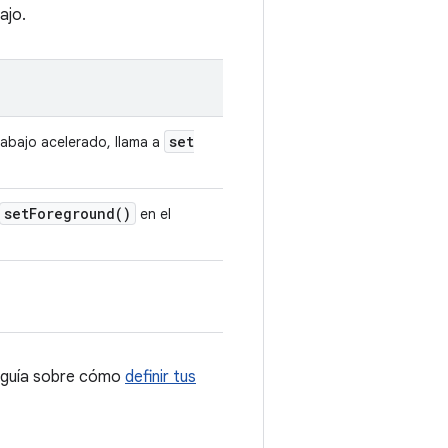
ajo.
set
trabajo acelerado, llama a
set
Foreground(
)
en el
a guía sobre cómo
definir tus