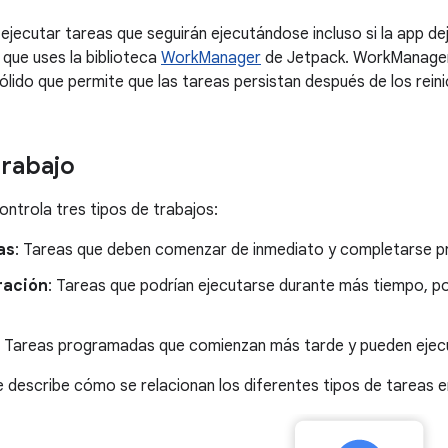
jecutar tareas que seguirán ejecutándose incluso si la app deja
ue uses la biblioteca
WorkManager
de Jetpack. WorkManager
ido que permite que las tareas persistan después de los reinici
trabajo
trola tres tipos de trabajos:
as
: Tareas que deben comenzar de inmediato y completarse pr
ración
: Tareas que podrían ejecutarse durante más tiempo, p
: Tareas programadas que comienzan más tarde y pueden ejecu
se describe cómo se relacionan los diferentes tipos de tareas en