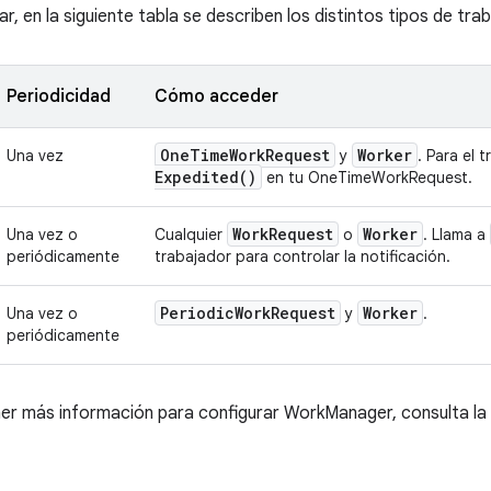
r, en la siguiente tabla se describen los distintos tipos de trab
Periodicidad
Cómo acceder
One
Time
Work
Request
Worker
Una vez
y
. Para el 
Expedited(
)
en tu OneTimeWorkRequest.
Work
Request
Worker
Una vez o
Cualquier
o
. Llama a
periódicamente
trabajador para controlar la notificación.
Periodic
Work
Request
Worker
Una vez o
y
.
periódicamente
ner más información para configurar WorkManager, consulta l