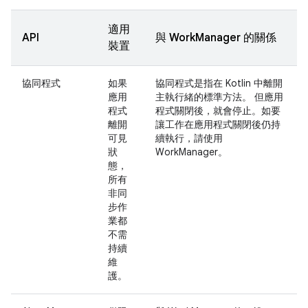
適用
API
與 WorkManager 的關係
裝置
協同程式
如果
協同程式是指在 Kotlin 中離開
應用
主執行緒的標準方法。 但應用
程式
程式關閉後，就會停止。如要
離開
讓工作在應用程式關閉後仍持
可見
續執行，請使用
狀
WorkManager。
態，
所有
非同
步作
業都
不需
持續
維
護。