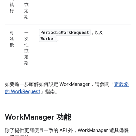
執
或
行
定
期
Periodic
Work
Request
可
一
，以及
Worker
延
次
。
後
性
或
定
期
如要進一步瞭解如何設定 WorkManager，請參閱「
定義您
的 WorkRequest
」指南。
Work
Manager 功能
除了提供更簡便且一致的 API 外，WorkManager 還具備幾