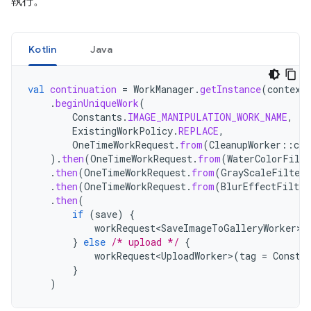
執行。
Kotlin
Java
val
continuation
=
WorkManager
.
getInstance
(
context
.
beginUniqueWork
(
Constants
.
IMAGE_MANIPULATION_WORK_NAME
,
ExistingWorkPolicy
.
REPLACE
,
OneTimeWorkRequest
.
from
(
CleanupWorker
::
cla
).
then
(
OneTimeWorkRequest
.
from
(
WaterColorFilte
.
then
(
OneTimeWorkRequest
.
from
(
GrayScaleFilterW
.
then
(
OneTimeWorkRequest
.
from
(
BlurEffectFilter
.
then
(
if
(
save
)
{
workRequest<SaveImageToGalleryWorker>
(
}
else
/* upload */
{
workRequest<UploadWorker>
(
tag
=
Consta
}
)