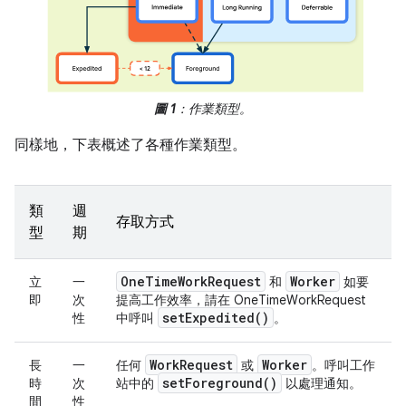
圖 1
：作業類型。
同樣地，下表概述了各種作業類型。
類
週
存取方式
型
期
One
Time
Work
Request
Worker
立
一
和
如要
即
次
提高工作效率，請在 OneTimeWorkRequest
set
Expedited(
)
性
中呼叫
。
Work
Request
Worker
長
一
任何
或
。呼叫工作
set
Foreground(
)
時
次
站中的
以處理通知。
間
性