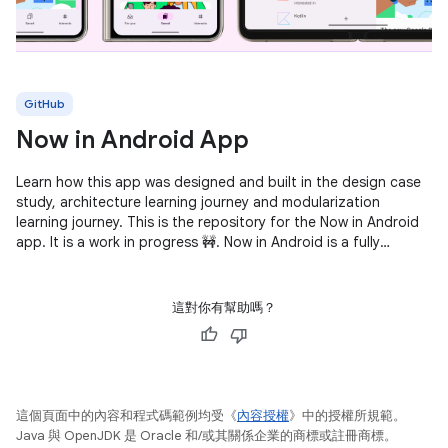
GitHub
Now in Android App
Learn how this app was designed and built in the design case
study, architecture learning journey and modularization
learning journey. This is the repository for the Now in Android
app. It is a work in progress 🚧. Now in Android is a fully
functional
這對你有幫助嗎？
這個頁面中的內容和程式碼範例均受《
內容授權
》中的授權所規範。
Java 與 OpenJDK 是 Oracle 和/或其關係企業的商標或註冊商標。