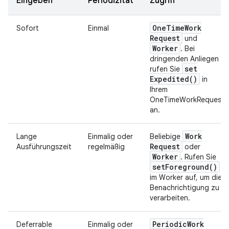
Eingeben
Periodizität
Zugriff
One
Time
Work
Sofort
Einmal
Request
und
Worker
. Bei
dringenden Anliegen
set
rufen Sie
Expedited(
)
in
Ihrem
OneTimeWorkRequest
an.
Work
Lange
Einmalig oder
Beliebige
Request
Ausführungszeit
regelmäßig
oder
Worker
. Rufen Sie
set
Foreground(
)
im Worker auf, um die
Benachrichtigung zu
verarbeiten.
Periodic
Work
Deferrable
Einmalig oder