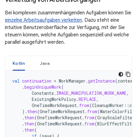
Bei komplexen zusammenhängenden Aufgaben können Sie
einzelne Arbeitsaufgaben verketten
. Dazu steht eine
intuitive Benutzeroberfläche zur Verfügung, mit der Sie
steuern können, welche Aufgaben sequenziell und welche
parallel ausgeführt werden.
Kotlin
Java
val
continuation
=
WorkManager
.
getInstance
(
context
.
beginUniqueWork
(
Constants
.
IMAGE_MANIPULATION_WORK_NAME
,
ExistingWorkPolicy
.
REPLACE
,
OneTimeWorkRequest
.
from
(
CleanupWorker
::
cla
).
then
(
OneTimeWorkRequest
.
from
(
WaterColorFilte
.
then
(
OneTimeWorkRequest
.
from
(
GrayScaleFilterW
.
then
(
OneTimeWorkRequest
.
from
(
BlurEffectFilter
.
then
(
if
(
save
)
{