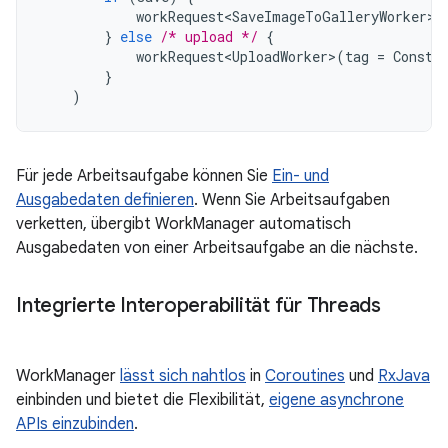
workRequest<SaveImageToGalleryWorker>
(
}
else
/* upload */
{
workRequest<UploadWorker>
(
tag
=
Consta
}
)
Für jede Arbeitsaufgabe können Sie
Ein- und
Ausgabedaten definieren
. Wenn Sie Arbeitsaufgaben
verketten, übergibt WorkManager automatisch
Ausgabedaten von einer Arbeitsaufgabe an die nächste.
Integrierte Interoperabilität für Threads
WorkManager
lässt sich nahtlos
in
Coroutines
und
RxJava
einbinden und bietet die Flexibilität,
eigene asynchrone
APIs einzubinden
.