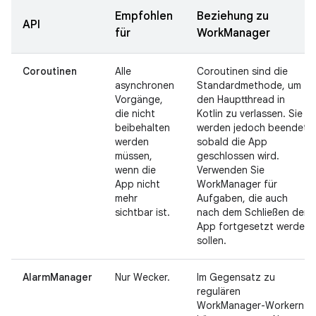
Empfohlen
Beziehung zu
API
für
WorkManager
Coroutinen
Alle
Coroutinen sind die
asynchronen
Standardmethode, um
Vorgänge,
den Hauptthread in
die nicht
Kotlin zu verlassen. Sie
beibehalten
werden jedoch beendet,
werden
sobald die App
müssen,
geschlossen wird.
wenn die
Verwenden Sie
App nicht
WorkManager für
mehr
Aufgaben, die auch
sichtbar ist.
nach dem Schließen der
App fortgesetzt werden
sollen.
AlarmManager
Nur Wecker.
Im Gegensatz zu
regulären
WorkManager-Workern