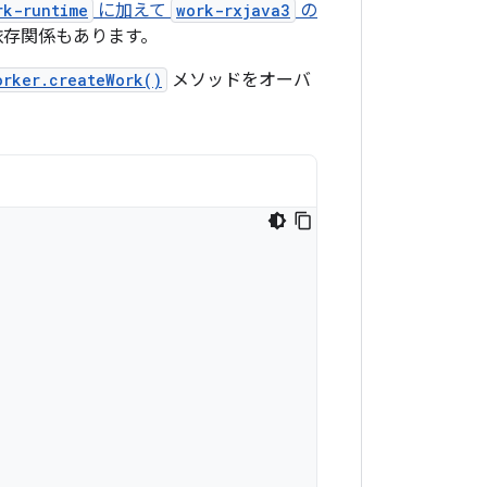
rk-runtime
に加えて
work-rxjava3
の
存関係もあります。
orker.createWork()
メソッドをオーバ