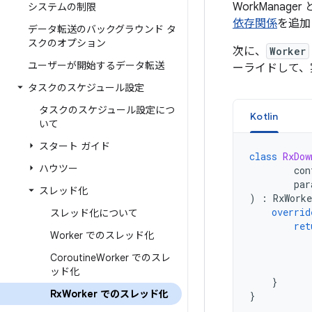
WorkManage
システムの制限
依存関係
を追加
データ転送のバックグラウンド タ
スクのオプション
次に、
Worker
ユーザーが開始するデータ転送
ーライドして
タスクのスケジュール設定
タスクのスケジュール設定につ
Kotlin
いて
スタート ガイド
class
RxDow
ハウツー
con
par
スレッド化
)
:
RxWorke
overrid
スレッド化について
ret
Worker でのスレッド化
Coroutine
Worker でのスレ
ッド化
}
Rx
Worker でのスレッド化
}