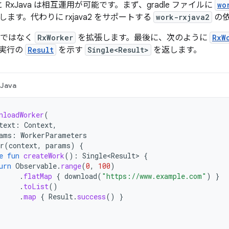
r と RxJava は相互運用が可能です。まず、gradle ファイルに
wo
します。代わりに rxjava2 をサポートする
work-rxjava2
の依
ではなく
RxWorker
を拡張します。最後に、次のように
RxW
、実行の
Result
を示す
Single<Result>
を返します。
Java
nloadWorker
(
text
:
Context
,
ams
:
WorkerParameters
r
(
context
,
params
)
{
e
fun
createWork
():
Single<Result>
{
urn
Observable
.
range
(
0
,
100
)
.
flatMap
{
download
(
"https://www.example.com"
)
}
.
toList
()
.
map
{
Result
.
success
()
}