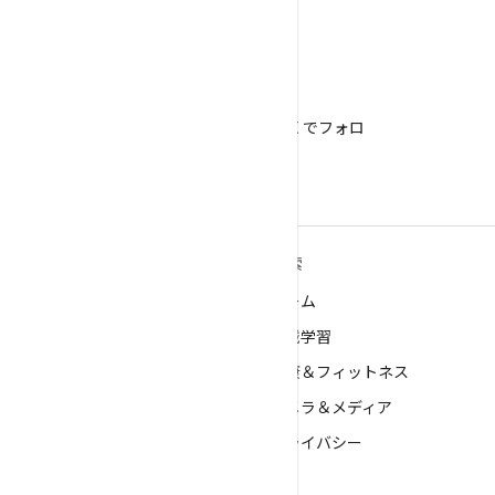
X
@AndroidDev を X でフォロ
ー
ANDROID の詳細
探索
Android
ゲーム
エンタープライズ向け Android
機械学習
セキュリティ
健康＆フィットネス
ソース
カメラ＆メディア
ニュース
プライバシー
ブログ
5G