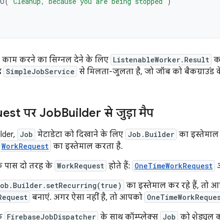
DO
(
"Cleanup, because you are being stopped"
)
, काम करने का सिग्नल देने के लिए
ListenableWorker.Result
का
यह
SimpleJobService
से मिलता-जुलता है, जो जॉब को बैकग्राउंड के थ्
est पर Job
Builder से जुड़ा मैप
lder,
Job
मेटाडेटा को दिखाने के लिए
Job.Builder
का इस्तेमाल 
WorkRequest
का इस्तेमाल करता है.
 पास दो तरह के
WorkRequest
होते हैं:
OneTimeWorkRequest
ob.Builder.setRecurring(true)
का इस्तेमाल कर रहे हैं, तो
Request
बनाएं. अगर ऐसा नहीं है, तो आपको
OneTimeWorkReque
कि
FirebaseJobDispatcher
के साथ कॉम्प्लेक्स
Job
को शेड्यूल 