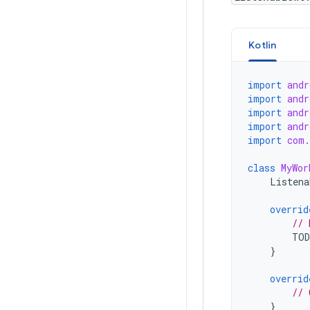
Kotlin
import
andr
import
andr
import
andr
import
andr
import
com.
class
MyWor
Listena
overrid
// 
TO
}
overrid
// 
}