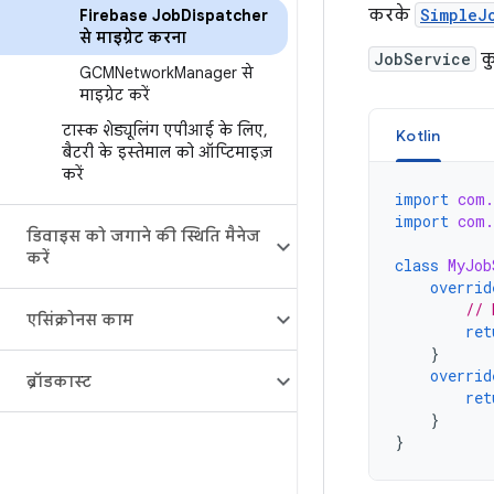
करके
SimpleJ
Firebase Job
Dispatcher
से माइग्रेट करना
JobService
कु
GCMNetwork
Manager से
माइग्रेट करें
टास्क शेड्यूलिंग एपीआई के लिए
,
Kotlin
बैटरी के इस्तेमाल को ऑप्टिमाइज़
करें
import
com.
import
com.
डिवाइस को जगाने की स्थिति मैनेज
करें
class
MyJob
overrid
// 
एसिंक्रोनस काम
ret
}
overrid
ब्रॉडकास्ट
ret
}
}