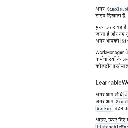
अगर
SimpleJo
टाइप दिखाता है.
मुख्य अंतर यह 
जाता है और नए यू
अगर आपको
Si
WorkManager के 
कर्मचारियों के अ
कोरूटीन इस्तेमा
Learnable
Wo
अगर आप सीधे
J
अगर आप
Simp
Worker
बटन का 
आइए, ऊपर दिए 
ListenableWo