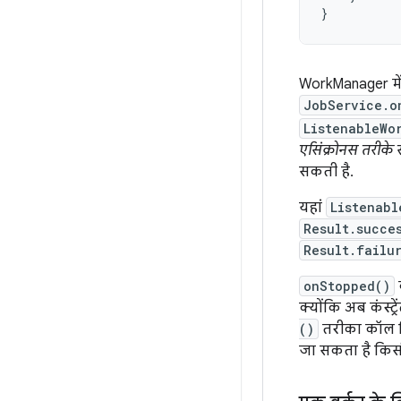
}
WorkManager में
JobService.o
ListenableWo
एसिंक्रोनस तरीके 
सकती है.
यहां
Listenabl
Result.succe
Result.failu
onStopped()
क्योंकि अब कंस्ट्
()
तरीका कॉल क
जा सकता है किसी