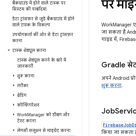
पर माइग
बैकग्राउंड में होने वाले टास्क पर
सिस्टम की पाबंदियां
डेटा ट्रांसफ़र से जुड़े बैकग्राउंड में होने
WorkManager एक ल
वाले टास्क के विकल्प
जा सकता है Andro
उपयोगकर्ता की ओर से डेटा ट्रांसफ़र
गाइड में, Fireb
करना
टास्क शेड्यूल करना
टास्क शेड्यूल करने के बारे में
Gradle से
जानकारी
शुरू करना
अपने Android प्रो
शुरू करना
.
तरीका
थ्रेडिंग
कॉन्फ़िगरेशन
Job
Servic
Work
Manager को डीबग और
टेस्ट करना
FirebaseJobD
लेगसी सलूशन से माइग्रेट करना
किया जा सकता ह