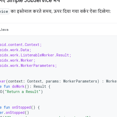
लिए Simple Job
Service मैप
vice
का इस्तेमाल करते समय, ऊपर दिया गया वर्कर ऐसा दिखेगा:
Java
oid.content.Context;
oidx.work.Data;
oidx.work.ListenableWorker.Result;
oidx.work.Worker;
oidx.work.WorkerParameters;
ker
(
context
:
Context
,
params
:
WorkerParameters
)
:
Worke
e
fun
doWork
():
Result
{
DO
(
"Return a Result"
)
e
fun
onStopped
()
{
er
.
onStopped
()