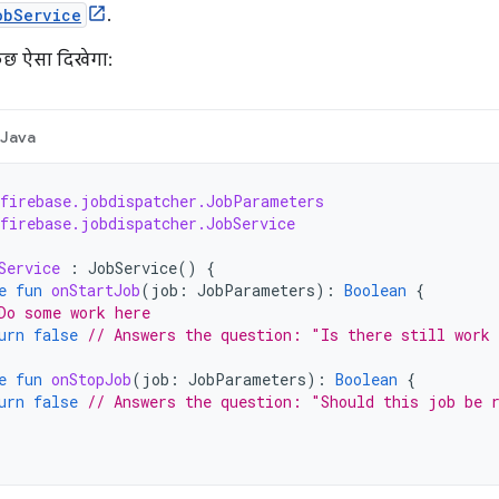
obService
.
छ ऐसा दिखेगा:
Java
firebase.jobdispatcher.JobParameters
firebase.jobdispatcher.JobService
Service
:
JobService
()
{
e
fun
onStartJob
(
job
:
JobParameters
):
Boolean
{
Do some work here
urn
false
// Answers the question: "Is there still work
e
fun
onStopJob
(
job
:
JobParameters
):
Boolean
{
urn
false
// Answers the question: "Should this job be 