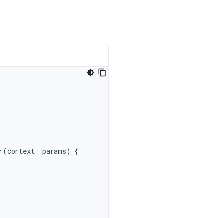
r
(
context
,
params
)
{