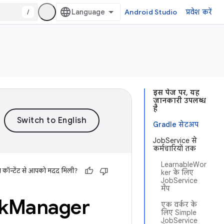
/
Android Studio
प्रवेश करें
इस पेज पर, यह
जानकारी उपलब्ध
है
Gradle सेटअप
JobService से
कर्मचारियों तक
LearnableWor
स कॉन्टेंट से आपको मदद मिली?
ker के लिए
JobService
मैप
k
Manager
एक वर्कर के
लिए Simple
JobService