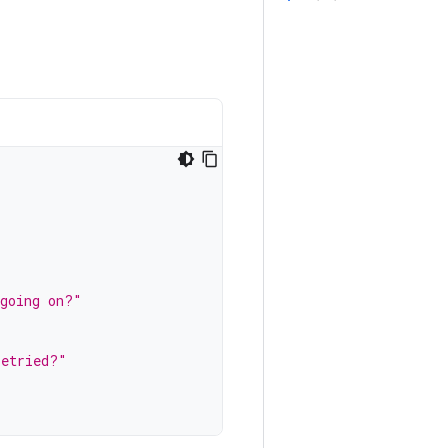
 going on?"
retried?"