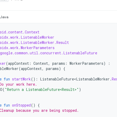
Java
oid.content.Context
oidx.work.ListenableWorker
oidx.work.ListenableWorker.Result
oidx.work.WorkerParameters
google.common.util.concurrent.ListenableFuture
ker
(
appContext
:
Context
,
params
:
WorkerParameters
)
:
bleWorker
(
appContext
,
params
)
{
e
fun
startWork
():
ListenableFuture<ListenableWorker
.
Re
Do your work here.
DO
(
"Return a ListenableFuture<Result>"
)
e
fun
onStopped
()
{
Cleanup because you are being stopped.