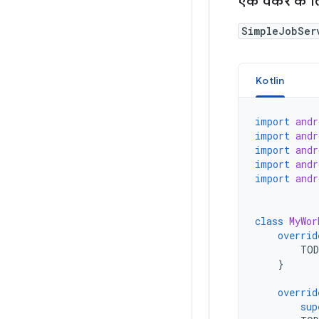
एक वर्कर के 
SimpleJobSer
Kotlin
import
andr
import
andr
import
andr
import
andr
import
andr
class
MyWor
overrid
TO
}
overrid
sup