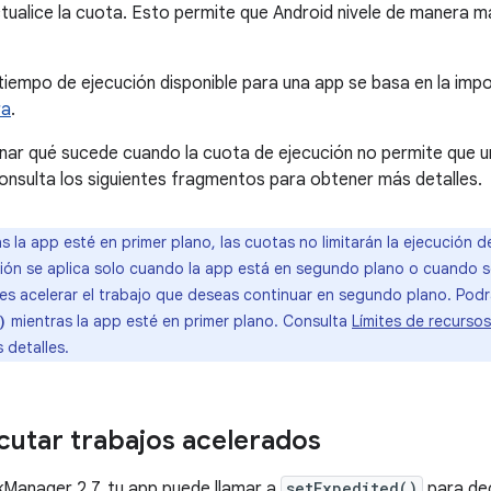
tualice la cuota. Esto permite que Android nivele de manera má
tiempo de ejecución disponible para una app se basa en la impo
ra
.
ar qué sucede cuando la cuota de ejecución no permite que u
onsulta los siguientes fragmentos para obtener más detalles.
s la app esté en primer plano, las cuotas no limitarán la ejecución 
ión se aplica solo cuando la app está en segundo plano o cuando se
bes acelerar el trabajo que deseas continuar en segundo plano. Pod
mientras la app esté en primer plano. Consulta
Límites de recursos
)
 detalles.
utar trabajos acelerados
kManager 2.7, tu app puede llamar a
setExpedited()
para dec