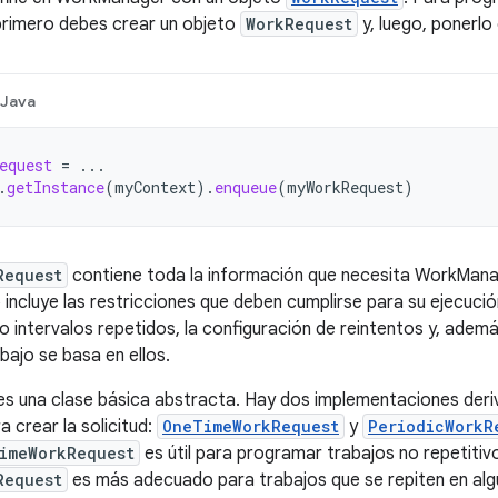
rimero debes crear un objeto
WorkRequest
y, luego, ponerlo 
Java
equest
=
...
.
getInstance
(
myContext
).
enqueue
(
myWorkRequest
)
Request
contiene toda la información que necesita WorkMana
o incluye las restricciones que deben cumplirse para su ejecuci
 intervalos repetidos, la configuración de reintentos y, además
abajo se basa en ellos.
s una clase básica abstracta. Hay dos implementaciones deri
 crear la solicitud:
OneTimeWorkRequest
y
PeriodicWorkR
imeWorkRequest
es útil para programar trabajos no repetitiv
Request
es más adecuado para trabajos que se repiten en algú