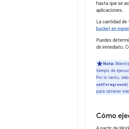
hasta que se ac
aplicaciones.
La cantidad de 
bucket en espe
Puedes determin
de inmediato. C
Nota:
Mientra
tiempo de ejecuc
Por lo tanto, de
setForeground(
para obtener más
Cómo ejec
A partir de Wor