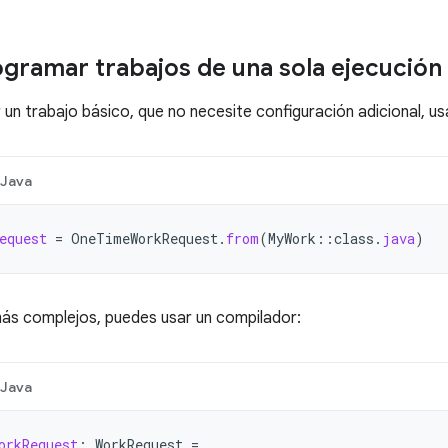
ramar trabajos de una sola ejecución
un trabajo básico, que no necesite configuración adicional, u
Java
equest
=
OneTimeWorkRequest
.
from
(
MyWork
::
class
.
java
)
ás complejos, puedes usar un compilador:
Java
orkRequest
:
WorkRequest
=