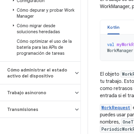
Configuración
WorkManager, p
Cómo depurar y probar Work
Manager
Cómo migrar desde
Kotlin
soluciones heredadas
Cómo optimizar el uso de la
val
myWorkR
batería para las APIs de
WorkManager
programación de tareas
Cómo administrar el estado
El objeto
Work
activo del dispositivo
tu trabajo. Est
como retrasos o
Trabajo asíncrono
entrada si el tr
WorkRequest
e
Transmisiones
puedes usar para
nombres,
OneT
PeriodicWork