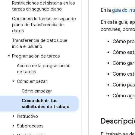
Restricciones del sistema en las
tareas en segundo plano
En la
guía de in
Opciones de tareas en segundo
En esta guía, a
plano de transferencia de
comunes, como l
datos
Transferencia de datos que
Cómo prog
inicia el usuario
Cómo estab
Programación de tareas
Cómo garan
Acerca de la programación
de tareas
Cómo esta
Cómo empezar
Cómo pasa
Cómo empezar
Cómo agru
Cómo definir tus
solicitudes de trabajo
Instructivo
Descripci
Subprocesos
El trabajo se d