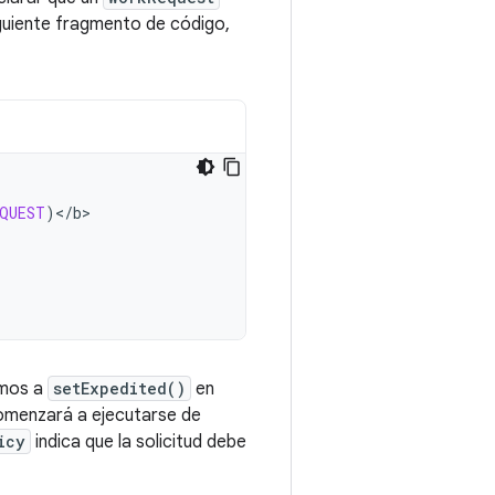
iguiente fragmento de código,
EQUEST
)
<
/
b
amos a
setExpedited()
en
 comenzará a ejecutarse de
icy
indica que la solicitud debe