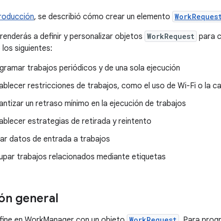
troducción
, se describió cómo crear un elemento
WorkReques
prenderás a definir y personalizar objetos
WorkRequest
para c
os siguientes:
ramar trabajos periódicos y de una sola ejecución
lecer restricciones de trabajos, como el uso de Wi-Fi o la ca
tizar un retraso mínimo en la ejecución de trabajos
blecer estrategias de retirada y reintento
r datos de entrada a trabajos
par trabajos relacionados mediante etiquetas
ón general
efine en WorkManager con un objeto
WorkRequest
. Para prog