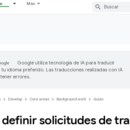
lo
Más
Google utiliza tecnología de IA para traducir
 tu idioma preferido. Las traducciones realizadas con IA
ener errores.
s
Develop
Core areas
Background work
Guías
efinir solicitudes de tr