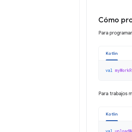
Cómo prog
Para programar 
Kotlin
val
myWorkR
Para trabajos m
Kotlin
val
uploadW