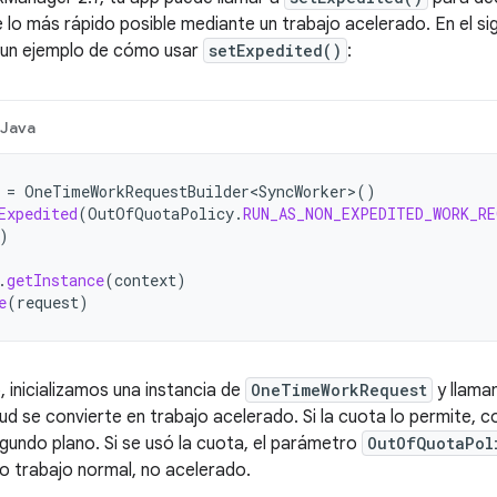
 lo más rápido posible mediante un trabajo acelerado. En el s
 un ejemplo de cómo usar
setExpedited()
:
Java
=
OneTimeWorkRequestBuilder<SyncWorker>
()
Expedited
(
OutOfQuotaPolicy
.
RUN_AS_NON_EXPEDITED_WORK_R
)
.
getInstance
(
context
)
e
(
request
)
, inicializamos una instancia de
OneTimeWorkRequest
y llam
itud se convierte en trabajo acelerado. Si la cuota lo permite,
gundo plano. Si se usó la cuota, el parámetro
OutOfQuotaPol
 trabajo normal, no acelerado.