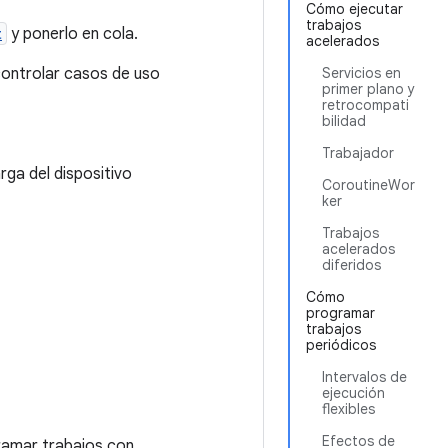
Cómo ejecutar
trabajos
t
y ponerlo en cola.
acelerados
ontrolar casos de uso
Servicios en
primer plano y
retrocompati
bilidad
Trabajador
rga del dispositivo
CoroutineWor
ker
Trabajos
acelerados
diferidos
Cómo
programar
trabajos
periódicos
Intervalos de
ejecución
flexibles
Efectos de
ramar trabajos con