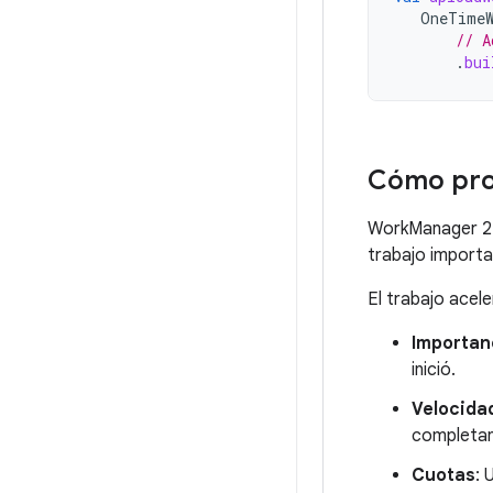
OneTimeW
// A
.
bui
Cómo pro
WorkManager 2.
trabajo importa
El trabajo acel
Importan
inició.
Velocida
completan
Cuotas
: 