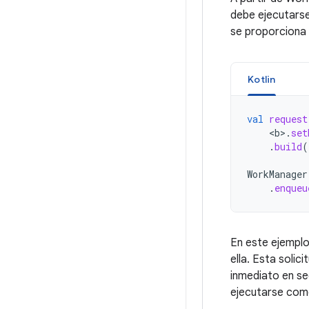
debe ejecutarse
se proporciona
Kotlin
val
request
<
b
>
.
set
.
build
(
WorkManager
.
enqueu
En este ejemplo
ella. Esta solic
inmediato en se
ejecutarse como