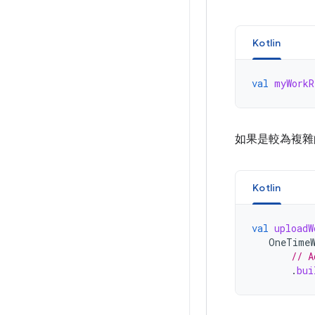
Kotlin
val
myWorkR
如果是較為複雜
Kotlin
val
uploadW
OneTimeW
// A
.
bui