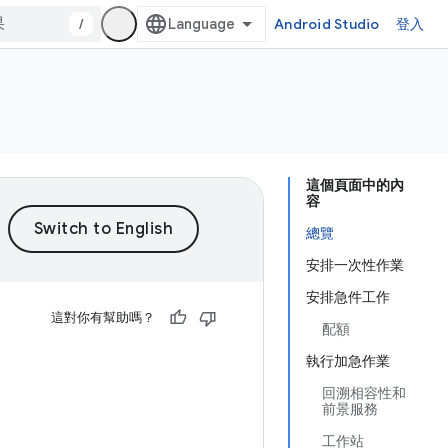
/
Android Studio
登入
這個頁面中的內
容
總覽
安排一次性作業
安排急件工作
這對你有幫助嗎？
配額
執行加急作業
回溯相容性和
前景服務
工作站