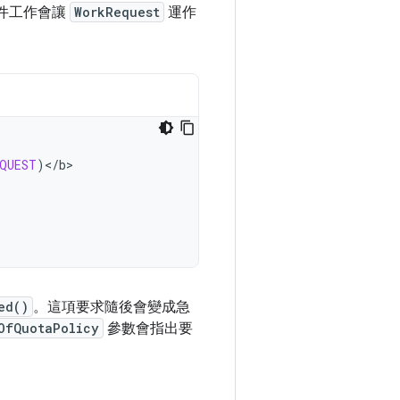
件工作會讓
WorkRequest
運作
EQUEST
)
<
/
b
ed()
。這項要求隨後會變成急
OfQuotaPolicy
參數會指出要