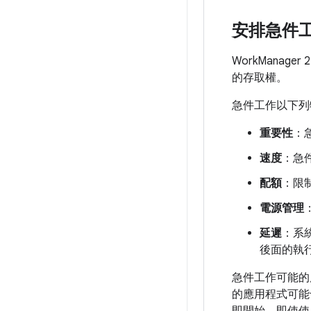
安排急件
WorkManag
的存取權。
急件工作以下列
重要性
：
速度
：急
配額
：限
電源管理
延遲
：系
後面的執
急件工作可能的
的應用程式可能