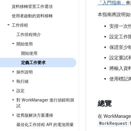
「入門指南」
會
資料移轉背景工作選項
本指南將說明
使用者啟動的資料移轉
工作排程
安排一次
工作排程簡介
設定工作限
開始使用
保證至少
開始使用
設定重試
定義工作要求
將輸入資
操作說明
使用標記
執行緒
設定
對 Work
Manager 進行偵錯和測
總覽
試
從舊版解決方案遷移
在 WorkMan
WorkRequest
最佳化工作排程 API 的電池用量