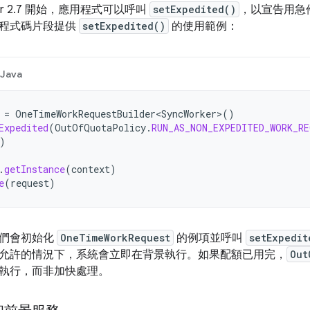
ger 2.7 開始，應用程式可以呼叫
setExpedited()
，以宣告用急
程式碼片段提供
setExpedited()
的使用範例：
Java
=
OneTimeWorkRequestBuilder<SyncWorker>
()
Expedited
(
OutOfQuotaPolicy
.
RUN_AS_NON_EXPEDITED_WORK_R
)
.
getInstance
(
context
)
e
(
request
)
我們會初始化
OneTimeWorkRequest
的例項並呼叫
setExpedit
允許的情況下，系統會立即在背景執行。如果配額已用完，
Out
執行，而非加快處理。