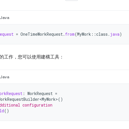
Java
equest
=
OneTimeWorkRequest
.
from
(
MyWork
::
class
.
java
)
的工作，您可以使用建構工具：
Java
orkRequest
:
WorkRequest
=
orkRequestBuilder<MyWork>
()
dditional configuration
ld
()