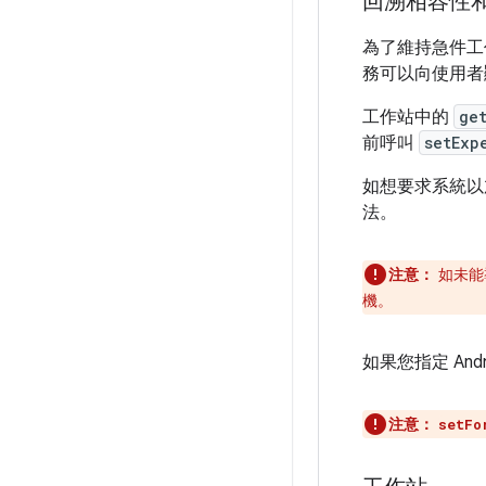
回溯相容性
為了維持急件工作
務可以向使用者
工作站中的
ge
前呼叫
setExp
如想要求系統以
法。
注意：
如未能
機。
如果您指定 An
注意：
setFo