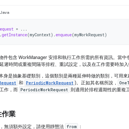
Java
equest
=
...
.
getInstance
(
myContext
).
enqueue
(
myWorkRequest
)
物件包含 WorkManager 安排和執行工作所需的所有資訊。
延遲時間或重複間隔等排程、重試設定，以及在工作需要時加入
本身是抽象基礎類別，這個類別是兩種延伸時做的類別，可用來
Request
和
PeriodicWorkRequest
)。正如其名稱所說，
One
的工作，而
PeriodicWorkRequest
則適用於排程週期性的重複
性作業
，無須額外設定，請使用靜態法
from
：