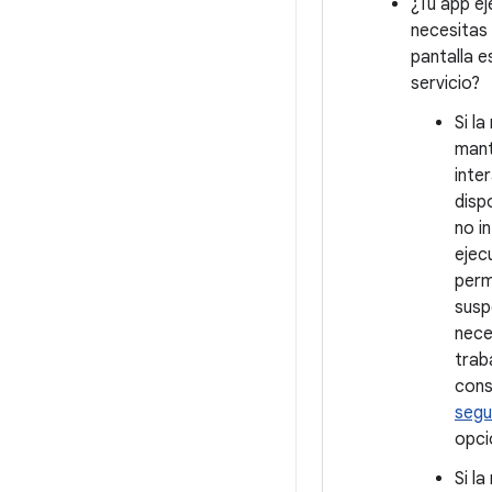
¿Tu app ej
necesitas 
pantalla e
servicio?
Si l
mant
inte
disp
no i
ejec
perm
susp
nece
trab
cons
segu
opci
Si l