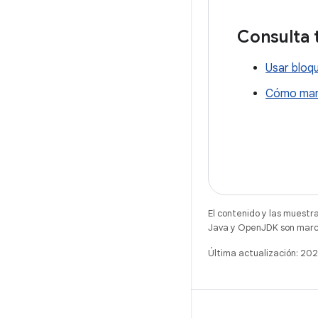
Consulta
Usar bloq
Cómo mant
El contenido y las muestr
Java y OpenJDK son marca
Última actualización: 2