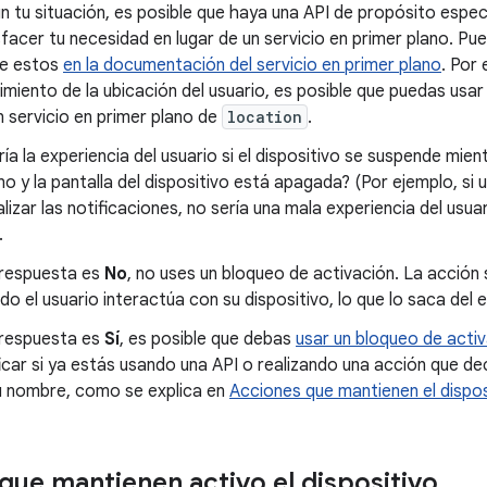
n tu situación, es posible que haya una API de propósito espec
sfacer tu necesidad en lugar de un servicio en primer plano. P
e estos
en la documentación del servicio en primer plano
. Por 
imiento de la ubicación del usuario, es posible que puedas usar
n servicio en primer plano de
location
.
ría la experiencia del usuario si el dispositivo se suspende mien
no y la pantalla del dispositivo está apagada? (Por ejemplo, si 
lizar las notificaciones, no sería una mala experiencia del usuari
.
a respuesta es
No
, no uses un bloqueo de activación. La acció
do el usuario interactúa con su dispositivo, lo que lo saca del
a respuesta es
Sí
, es posible que debas
usar un bloqueo de acti
ficar si ya estás usando una API o realizando una acción que de
u nombre, como se explica en
Acciones que mantienen el dispos
que mantienen activo el dispositivo