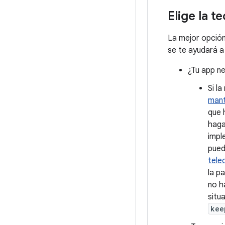
Elige la 
La mejor opción
se te ayudará a
¿Tu app ne
Si l
mant
que 
haga
impl
pued
tele
la p
no h
situ
kee