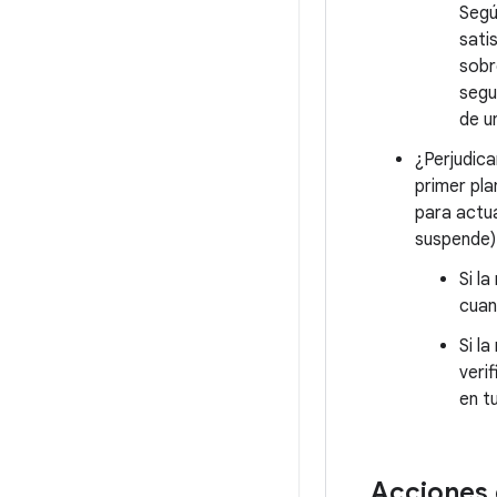
Segú
sati
sobr
segu
de u
¿Perjudica
primer pla
para actua
suspende)
Si l
cuan
Si l
veri
en t
Acciones 