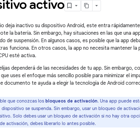
itivo activo
io deja inactivo su dispositivo Android, este entra rápidamen
gote la batería. Sin embargo, hay situaciones en las que una ap
ado de suspensión. En algunos casos, es posible que la app deb
ras funciona. En otros casos, la app no necesita mantener la p
 CPU esté activa.
elijas dependerá de las necesidades de tu app. Sin embargo, co
e uses el enfoque más sencillo posible para minimizar el imp
te documento te ayuda a elegir la tecnología de Android correc
ble que conozcas los
bloqueos de activación
. Una app puede est
el dispositivo se suspenda. Sin embargo, usar un bloqueo de activa
sitivo. Solo debes usar un bloqueo de activación si no hay otra opc
e activación, debes liberarlo lo antes posible.