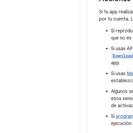
Si tu app realiz
por tu cuenta. L
Si reprodu
que no es
Si usas A
Downloa
app.
Si usas
Me
establezca
Algunos s
esos senso
de activac
Si
program
ejecución.