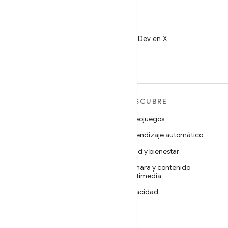
X
Sigue a @AndroidDev en X
MÁS ANDROID
DESCUBRE
Android
Videojuegos
Android para empresas
Aprendizaje automático
Seguridad
Salud y bienestar
Código abierto
Cámara y contenido
multimedia
Noticias
Privacidad
Blog
5G
Podcasts