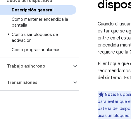
dispos
activo del dispositivo
Descripción general
Cómo mantener encendida la
Cuando el usuar
pantalla
evitar que se a
Cómo usar bloqueos de
entre en el est
activación
encendida mient
Cómo programar alarmas
requiere que la
El enfoque que 
Trabajo asíncrono
recomendamos qu
del sistema. Es
Transmisiones
Nota:
Es posi
para evitar que 
batería del dispo
usas un bloqueo d