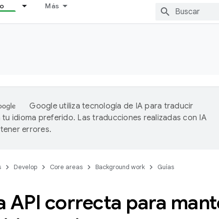
lo
Más
Google utiliza tecnología de IA para traducir
 tu idioma preferido. Las traducciones realizadas con IA
ener errores.
s
Develop
Core areas
Background work
Guías
la API correcta para mant