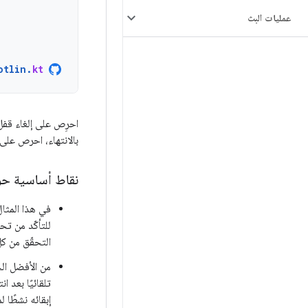
عمليات البث
otlin
.
kt
احرِص على إلغاء قفل
بالانتهاء، احرص على إ
نقاط أساسية حو
في هذا المثا
للتأكّد من تح
التحقّق من كل
من الأفضل ا
تلقائيًا بعد 
إبقائه نشطًا ل