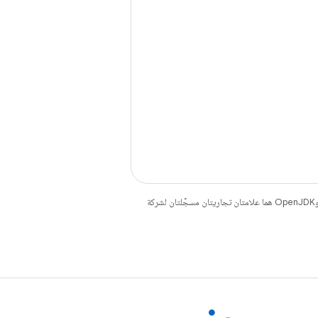
. إنّ Java وOpenJDK هما علامتان تجاريتان مسجَّلتان لشركة