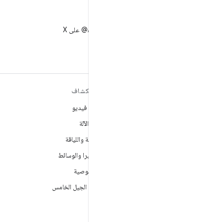
X
متابعة AndroidDev@ على X
مزيد من المعلومات حول نظام
استكشاف
التشغيل ANDROID
ألعاب فيديو
Android
تعلُم الآلة
Android for Enterprise
الصحة واللياقة
الأمان
الكاميرا والوسائط
المصدر
الخصوصية
الأخبار
شبكة الجيل الخامس
المدوّنة
ملفات بودكاست