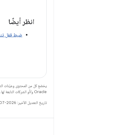
انظر أيضًا
ضبط قفل تن
يخضع كل من المحتوى وعيّنات الت
Oracle و/أو الشركات التابعة لها.
تاريخ التعديل الأخير: 2026-07-14 (حسب التوقيت العالمي المتفَّق عليه)