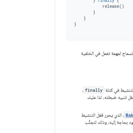
}
finally
{
release
()
}
}
}
لسماح لمهمة تعمل في الخلفية
التنشيط في كتلة
finally
،
 قفل تنبيه ضبطته، لذا عليك
Wa
، الذي يحرر قفل التنشيط
ود بحاجة إليه، وذلك لتجنُّب