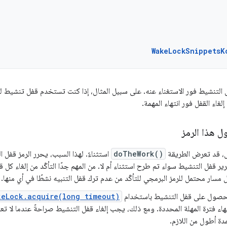
WakeLockSnippetsK
 التنشيط فور الاستغناء عنه. على سبيل المثال، إذا كنت تستخدم قفل تنشيط ل
لغاء القفل فور انتهاء المهمة.
ل هذا الرمز
ل، قد تعرض الطريقة
doTheWork()
استثناءً. لهذا السبب، يحرر الرمز قفل 
رير قفل التنشيط سواء تم طرح استثناء أم لا. من المهم جدًا التأكّد من إلغاء كل
 مسار محتمل للرمز البرمجي للتأكّد من عدم ترك قفل التنبيه نشطًا في أي منها.
لحصول على قفل التنشيط باستخدام
keLock.acquire(long timeout)
انتهاء فترة المهلة المحددة. ومع ذلك، يجب إلغاء قفل التنشيط صراحةً عندما لا تع
مدة أطول من اللازم.