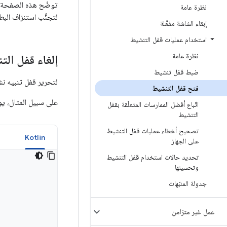
توضّح هذه الصفحة ك
نظرة عامة
لتجنُّب استنزاف البط
إبقاء الشاشة مفعَّلة
استخدام عمليات قفل التنشيط
نظرة عامة
إلغاء قفل ال
ضبط قفل تنشيط
لتحرير قفل تنبيه ن
فتح قفل التنشيط
على سبيل المثال، يو
اتّباع أفضل الممارسات المتعلّقة بقفل
التنشيط
تصحيح أخطاء عمليات قفل التنشيط
a
Kotlin
على الجهاز
تحديد حالات استخدام قفل التنشيط
وتحسينها
جدولة المنبّهات
عمل غير متزامن