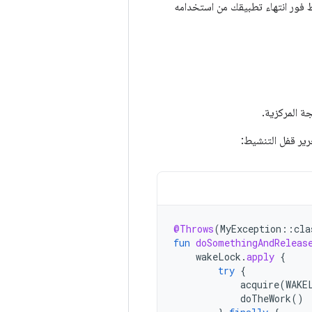
فور انتهاء تطبيقك من استخدامه
جة المركزية.
رير قفل التنشيط:
@Throws
(
MyException
::
cla
fun
doSomethingAndReleas
wakeLock
.
apply
{
try
{
acquire
(
WAKE
doTheWork
()