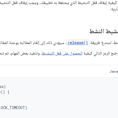
يفية إيقاف قفل التنشيط الذي يحتفظ به تطبيقك، ويجب إيقاف قفل التنشيط 
ارية.
تنشيط النشط
شط، استدعِ طريقة
release()
. سيؤدي ذلك إلى إلغاء المطالبة بوحدة المعال
ضح الرمز التالي كيفية
الحصول على قفل التنشيط
، وتنفيذ بعض المهام، ثم تح
Jav
ss
)
e
()
{
LOCK_TIMEOUT
)