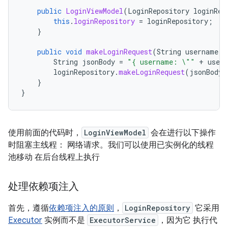
public
LoginViewModel
(
LoginRepository
loginRep
this
.
loginRepository
=
loginRepository
;
}
public
void
makeLoginRequest
(
String
username
,
String
jsonBody
=
"{ username: \""
+
user
loginRepository
.
makeLoginRequest
(
jsonBody
)
}
}
使用前面的代码时，
LoginViewModel
会在进行以下操作
时阻塞主线程： 网络请求。我们可以使用已实例化的线程
池移动 在后台线程上执行
处理依赖项注入
首先，遵循
依赖项注入的原则
，
LoginRepository
它采用
Executor
实例而不是
ExecutorService
，因为它 执行代