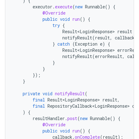
)
{
executor
.
execute
(
new
Runnable
()
{
@Override
public
void
run
()
{
try
{
Result<LoginResponse>
result
=
notifyResult
(
result
,
callback
)
}
catch
(
Exception
e
)
{
Result<LoginResponse>
errorRes
notifyResult
(
errorResult
,
call
}
}
});
}
private
void
notifyResult
(
final
Result<LoginResponse>
result
,
final
RepositoryCallback<LoginResponse>
ca
)
{
resultHandler
.
post
(
new
Runnable
()
{
@Override
public
void
run
()
{
callback
.
onComplete
(
result
);