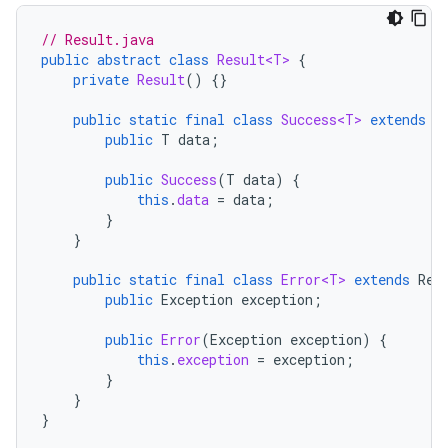
// Result.java
public
abstract
class
Result<T>
{
private
Result
()
{}
public
static
final
class
Success<T>
extends
R
public
T
data
;
public
Success
(
T
data
)
{
this
.
data
=
data
;
}
}
public
static
final
class
Error<T>
extends
Res
public
Exception
exception
;
public
Error
(
Exception
exception
)
{
this
.
exception
=
exception
;
}
}
}