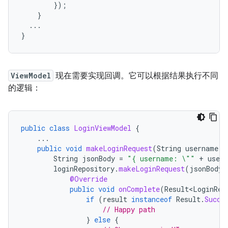
});
}
...
}
ViewModel
现在需要实现回调。它可以根据结果执行不同
的逻辑：
public
class
LoginViewModel
{
...
public
void
makeLoginRequest
(
String
username
,
String
jsonBody
=
"{ username: \""
+
user
loginRepository
.
makeLoginRequest
(
jsonBody
,
@Override
public
void
onComplete
(
Result<LoginRes
if
(
result
instanceof
Result
.
Succe
// Happy path
}
else
{