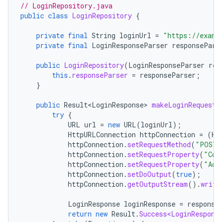
// LoginRepository.java
public
class
LoginRepository
{
private
final
String
loginUrl
=
"https://examp
private
final
LoginResponseParser
responsePars
public
LoginRepository
(
LoginResponseParser
res
this
.
responseParser
=
responseParser
;
}
public
Result<LoginResponse>
makeLoginRequest
(
try
{
URL
url
=
new
URL
(
loginUrl
);
HttpURLConnection
httpConnection
=
(
Ht
httpConnection
.
setRequestMethod
(
"POST"
httpConnection
.
setRequestProperty
(
"Con
httpConnection
.
setRequestProperty
(
"Acc
httpConnection
.
setDoOutput
(
true
);
httpConnection
.
getOutputStream
().
write
LoginResponse
loginResponse
=
response
return
new
Result
.
Success<LoginRespons