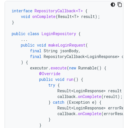
interface
RepositoryCallback<T>
{
void
onComplete
(
Result<T>
result
);
}
public
class
LoginRepository
{
...
public
void
makeLoginRequest
(
final
String
jsonBody
,
final
RepositoryCallback<LoginResponse>
ca
)
{
executor
.
execute
(
new
Runnable
()
{
@Override
public
void
run
()
{
try
{
Result<LoginResponse>
result
=
callback
.
onComplete
(
result
);
}
catch
(
Exception
e
)
{
Result<LoginResponse>
errorRes
callback
.
onComplete
(
errorResul
}
}