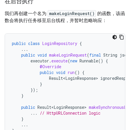
在后台执行
我们再创建一个名为
makeLoginRequest()
的函数，该函
数会将执行任务移至后台线程，并暂时忽略响应：
public
class
LoginRepository
{
...
public
void
makeLoginRequest
(
final
String
json
executor
.
execute
(
new
Runnable
()
{
@Override
public
void
run
()
{
Result<LoginResponse>
ignoredRespo
}
});
}
public
Result<LoginResponse>
makeSynchronousLo
...
// HttpURLConnection logic
}
...