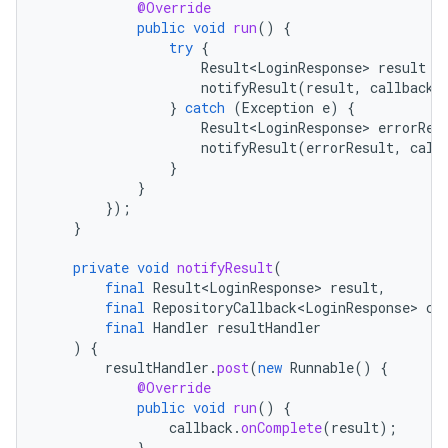
@Override
public
void
run
()
{
try
{
Result<LoginResponse>
result
=
notifyResult
(
result
,
callback
,
}
catch
(
Exception
e
)
{
Result<LoginResponse>
errorRes
notifyResult
(
errorResult
,
call
}
}
});
}
private
void
notifyResult
(
final
Result<LoginResponse>
result
,
final
RepositoryCallback<LoginResponse>
ca
final
Handler
resultHandler
)
{
resultHandler
.
post
(
new
Runnable
()
{
@Override
public
void
run
()
{
callback
.
onComplete
(
result
);
}