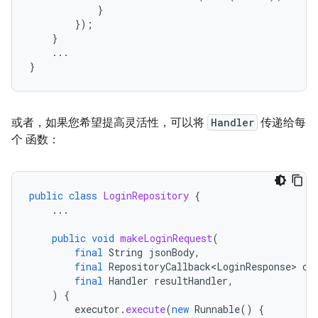
}
});
}
...
}
或者，如果您希望提高灵活性，可以将
Handler
传递给每
个 函数：
public
class
LoginRepository
{
...
public
void
makeLoginRequest
(
final
String
jsonBody
,
final
RepositoryCallback<LoginResponse>
ca
final
Handler
resultHandler
,
)
{
executor
.
execute
(
new
Runnable
()
{