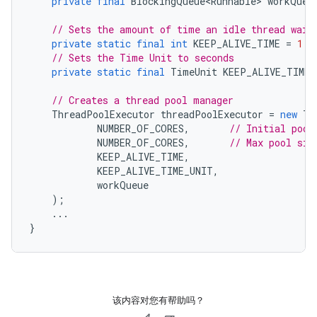
private
final
BlockingQueue<Runnable>
workQueu
// Sets the amount of time an idle thread wait
private
static
final
int
KEEP_ALIVE_TIME
=
1
;
// Sets the Time Unit to seconds
private
static
final
TimeUnit
KEEP_ALIVE_TIME_
// Creates a thread pool manager
ThreadPoolExecutor
threadPoolExecutor
=
new
Th
NUMBER_OF_CORES
,
// Initial pool
NUMBER_OF_CORES
,
// Max pool siz
KEEP_ALIVE_TIME
,
KEEP_ALIVE_TIME_UNIT
,
workQueue
);
...
}
该内容对您有帮助吗？