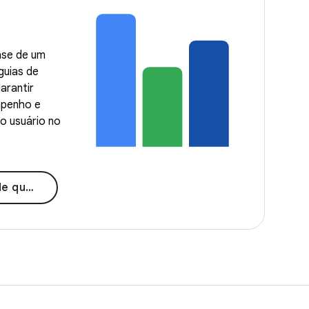
ase de um
guias de
arantir
mpenho e
o usuário no
lidade