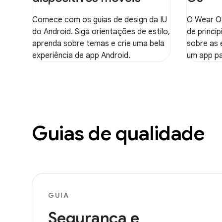
Comece com os guias de design da IU
O Wear OS
do Android. Siga orientações de estilo,
de princíp
aprenda sobre temas e crie uma bela
sobre as 
experiência de app Android.
um app p
Guias de qualidade
GUIA
Segurança e