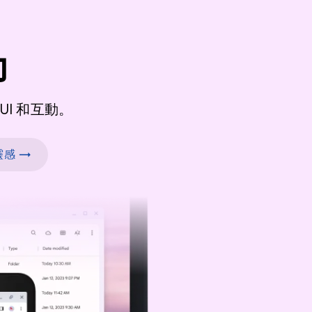
力
I 和互動。
感 →