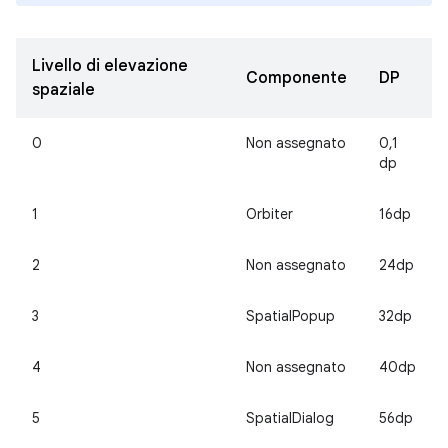
Livello di elevazione
Componente
DP
spaziale
0
Non assegnato
0,1
dp
1
Orbiter
16dp
2
Non assegnato
24dp
3
SpatialPopup
32dp
4
Non assegnato
40dp
5
SpatialDialog
56dp