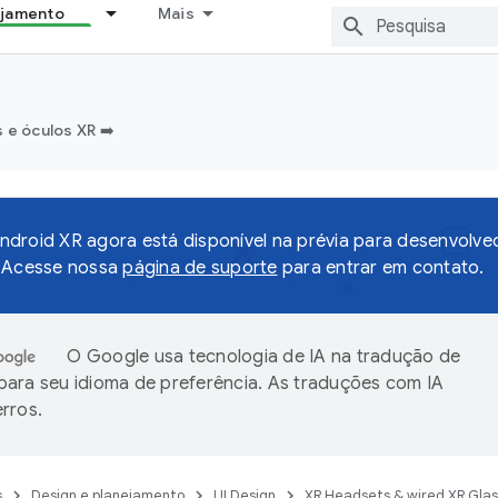
ejamento
Mais
e óculos XR ➡️
droid XR agora está disponível na prévia para desenvolv
o Acesse nossa
página de suporte
para entrar em contato.
O Google usa tecnologia de IA na tradução de
ara seu idioma de preferência. As traduções com IA
rros.
s
Design e planejamento
UI Design
XR Headsets & wired XR Gla