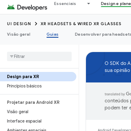
Essenciais
Design e plan
UI DESIGN
XR HEADSETS & WIRED XR GLASSES
Visão geral
Guias
Desenvolver para headsets 
O SDK do An
sua opiniã
Design para XR
Princípios básicos
conteúdos p
Projetar para Android XR
podem ter e
Visão geral
Interface espacial
Ambientes espaciais
Android Developer