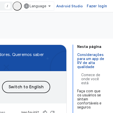
/
Android Studio
Fazer login
Nesta página
edores. Queremos saber
Considerações
para um app de
RV de alta
qualidade
Comece de
onde você
está
Faça com que
os usuários se
sintam
confortáveis e
seguros
sses
Isso foi útil?