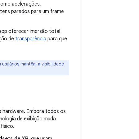
 como acelerações,
 itens parados para um frame
 app oferecer imersão total
pção de
transparência
para que
 usuários mantêm a visibilidade
de hardware. Embora todos os
cnologia de exibição muda
ísico.
dsets de XR
, que usam