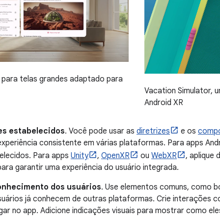
 para telas grandes adaptado para
Vacation Simulator, 
Android XR
es estabelecidos
. Você pode usar as
diretrizes
e os
comp
experiência consistente em várias plataformas. Para apps And
elecidos. Para apps
Unity
,
OpenXR
ou
WebXR
, aplique 
ara garantir uma experiência do usuário integrada.
onhecimento dos usuários
. Use elementos comuns, como b
suários já conhecem de outras plataformas. Crie interações c
gar no app. Adicione indicações visuais para mostrar como el