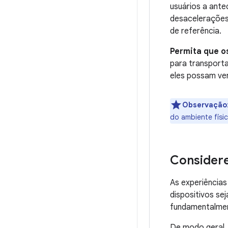
usuários a ant
desacelerações
de referência.
Permita que o
para transporta
eles possam ver
Observação
do ambiente físic
Considere
As experiência
dispositivos se
fundamentalmen
De modo geral, 