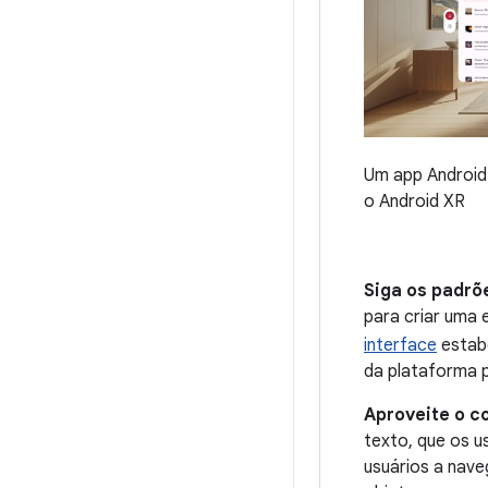
Um app Android
o Android XR
Siga os padrõ
para criar uma 
interface
estab
da plataforma p
Aproveite o c
texto, que os u
usuários a nave