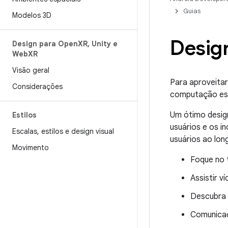
Guias
Modelos 3D
Desig
Design para Open
XR
,
Unity e
Web
XR
Visão geral
Para aproveitar
Considerações
computação espa
Um ótimo design
Estilos
usuários e os i
Escalas
,
estilos e design visual
usuários ao long
Movimento
Foque no t
Assistir v
Descubra 
Comunicaç