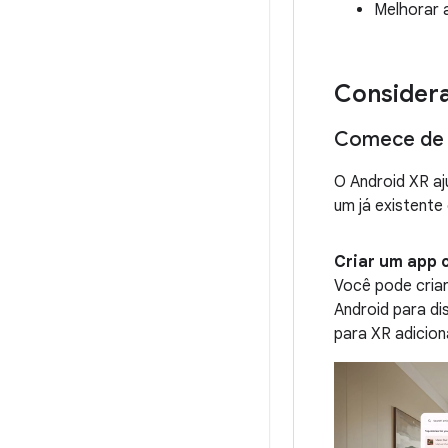
Melhorar a
Considera
Comece de 
O Android XR aj
um já existent
Criar um app 
Você pode cria
Android para di
para XR adicio