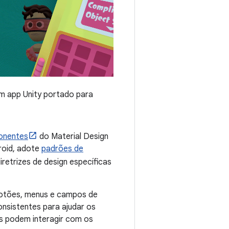
um app Unity portado para
onentes
do Material Design
roid, adote
padrões de
diretrizes de design específicas
otões, menus e campos de
onsistentes para ajudar os
es podem interagir com os