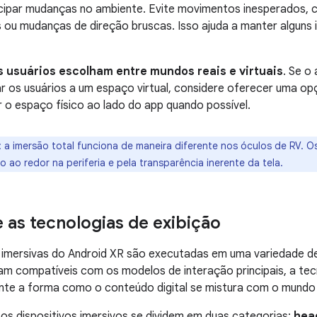
ecipar mudanças no ambiente. Evite movimentos inesperados,
 ou mudanças de direção bruscas. Isso ajuda a manter alguns
s usuários escolham entre mundos reais e virtuais
. Se o
r os usuários a um espaço virtual, considere oferecer uma o
 o espaço físico ao lado do app quando possível.
:
a imersão total funciona de maneira diferente nos óculos de RV. Os
o ao redor na periferia e pela transparência inerente da tela.
 as tecnologias de exibição
s imersivas do Android XR são executadas em uma variedade 
jam compatíveis com os modelos de interação principais, a te
te a forma como o conteúdo digital se mistura com o mundo f
os dispositivos imersivos se dividem em duas categorias:
hea