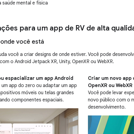
 saúde mental e física
ções para um app de RV de alta qualid
onde você está
uda você a criar designs de onde estiver. Você pode desenvolv
e com o Android Jetpack XR, Unity, OpenXR ou WebXR.
ou espacializar um app Android
Criar um novo app 
r um app do zero ou adaptar um app
OpenXR ou WebXR
spositivos móveis ou telas grandes
Você pode levar expe
nando componentes espaciais.
novo público com o 
desenvolvimento.