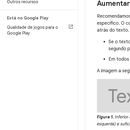
Outros recursos
Aumentar 
Recomendamos 
Está no Google Play
específico. O c
Qualidade de jogos para o
atrás do texto.
Google Play
Se o texto
segundo p
Em todos 
A imagem a segu
Figura 1.
Inferior
esquerda) e sufici