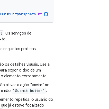
essibilitySnippets
.
kt
t
. Os serviços de
xto.
s seguintes práticas
ão os detalhes visuais. Use a
 para expor o tipo de um
r o elemento corretamente.
ão ativar a ação "enviar" no
, e não
"Submit button"
.
lemento repetida, o usuário do
 que já esteve focalizado