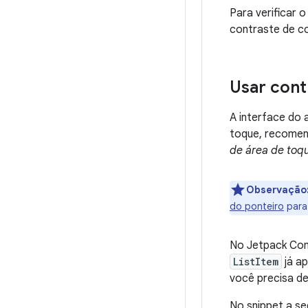
Para verificar 
contraste de co
Usar cont
A interface do 
toque, recomen
de área de toq
Observação
do ponteiro
para
No Jetpack Com
ListItem
já ap
você precisa de
No snippet a se