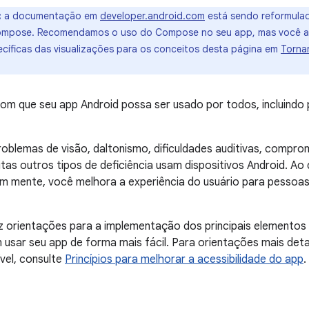
:
a documentação em
developer.android.com
está sendo reformulad
ompose. Recomendamos o uso do Compose no seu app, mas você a
cíficas das visualizações para os conceitos desta página em
Tornar
com que seu app Android possa ser usado por todos, incluind
blemas de visão, daltonismo, dificuldades auditivas, compro
itas outros tipos de deficiência usam dispositivos Android. A
 em mente, você melhora a experiência do usuário para pesso
z orientações para a implementação dos principais elementos 
usar seu app de forma mais fácil. Para orientações mais det
vel, consulte
Princípios para melhorar a acessibilidade do app
.