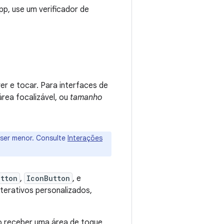
pp, use um verificador de
er e tocar. Para interfaces de
rea focalizável, ou
tamanho
 ser menor. Consulte
Interações
utton
,
IconButton
, e
terativos personalizados,
ao receber uma área de toque