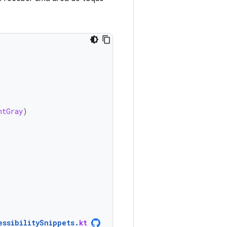
htGray
)
essibilitySnippets
.
kt