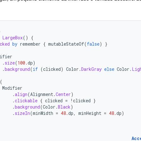
e
LargeBox
()
{
cked
by
remember
{
mutableStateOf
(
false
)
}
ifier
.
size
(
100.
dp
)
.
background
(
if
(
clicked
)
Color
.
DarkGray
else
Color
.
Lig
(
Modifier
.
align
(
Alignment
.
Center
)
.
clickable
{
clicked
=
!
clicked
}
.
background
(
Color
.
Black
)
.
sizeIn
(
minWidth
=
48.
dp
,
minHeight
=
48.
dp
)
Acc