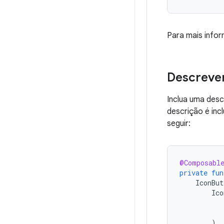
Para mais info
Descrever
Inclua uma desc
descrição é inc
seguir:
@Composabl
private
fun
IconBut
Ico
)