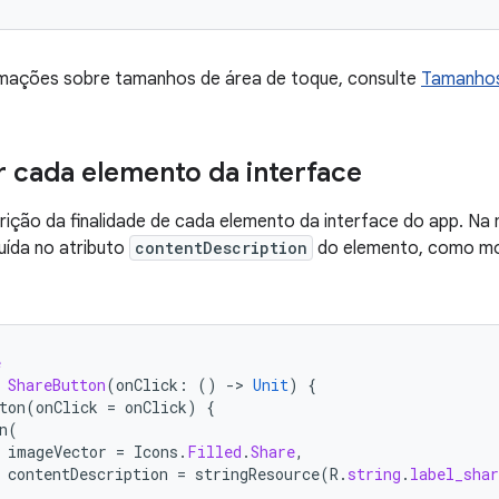
rmações sobre tamanhos de área de toque, consulte
Tamanhos
 cada elemento da interface
rição da finalidade de cada elemento da interface do app. Na 
luída no atributo
contentDescription
do elemento, como mos
e
ShareButton
(
onClick
:
()
-
>
Unit
)
{
ton
(
onClick
=
onClick
)
{
n
(
imageVector
=
Icons
.
Filled
.
Share
,
contentDescription
=
stringResource
(
R
.
string
.
label_shar