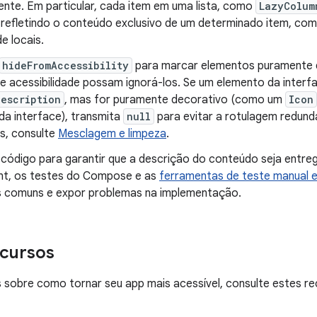
ente. Em particular, cada item em uma lista, como
LazyColum
, refletindo o conteúdo exclusivo de um determinado item, c
de locais.
hideFromAccessibility
para marcar elementos puramente 
de acessibilidade possam ignorá-los. Se um elemento da interf
escription
, mas for puramente decorativo (como um
Icon
da interface), transmita
null
para evitar a rotulagem redund
s, consulte
Mesclagem e limpeza
.
 código para garantir que a descrição do conteúdo seja entr
int, os testes do Compose e as
ferramentas de teste manual 
 comuns e expor problemas na implementação.
ecursos
 sobre como tornar seu app mais acessível, consulte estes re