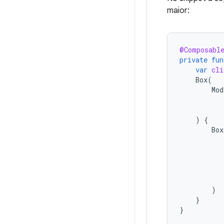
maior:
@Composabl
private
fun
var
cli
Box
(
Mod
)
{
Box
)
}
}