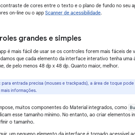
o contraste de cores entre o texto e o plano de fundo no seu a
res on-line ou o app
Scanner de acessibilidade
.
roles grandes e simples
app é mais fácil de usar se os controles forem mais fáceis de v
damos que cada elemento da interface interativo tenha uma á
ue
, de pelo menos 48 dp x 48 dp. Quanto maior, melhor.
:
para entrada precisa (mouses e trackpads), a área de toque pode
 mais informações.
pose, muitos componentes do Material integrados, como
B
licam esse tamanho mínimo. No entanto, ao criar elementos in
finir o tamanho.
guir, um pequeno elemento da interface é tornado acessível 