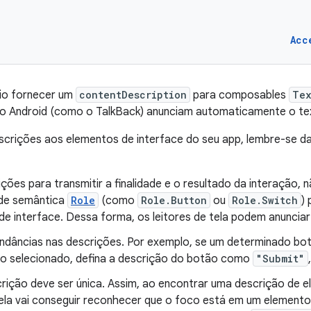
Acc
io fornecer um
contentDescription
para composables
Tex
 do Android (como o TalkBack) anunciam automaticamente o te
scrições aos elementos de interface do seu app, lembre-se da
ções para transmitir a finalidade e o resultado da interação, n
de semântica
Role
(como
Role.Button
ou
Role.Switch
)
de interface. Dessa forma, os leitores de tela podem anuncia
undâncias nas descrições. Por exemplo, se um determinado bot
o selecionado, defina a descrição do botão como
"Submit"
rição deve ser única. Assim, ao encontrar uma descrição de e
tela vai conseguir reconhecer que o foco está em um elemento