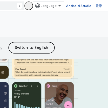
/
Android Studio
登录
误。