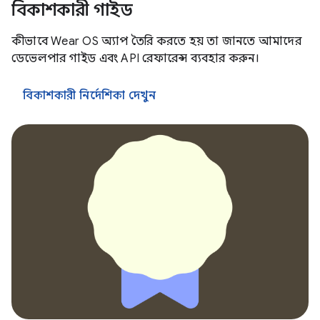
বিকাশকারী গাইড
কীভাবে Wear OS অ্যাপ তৈরি করতে হয় তা জানতে আমাদের
ডেভেলপার গাইড এবং API রেফারেন্স ব্যবহার করুন।
বিকাশকারী নির্দেশিকা দেখুন