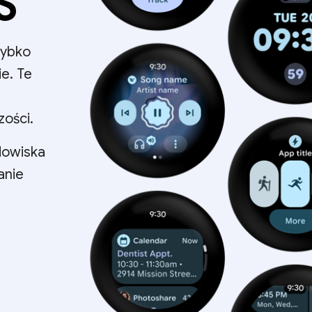
S
zybko
ie. Te
zości.
dowiska
anie