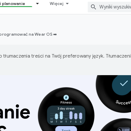
i planowanie
Więcej
 programować na Wear OS ➡️
o tłumaczenia treści na Twój preferowany język. Tłumacze
anie