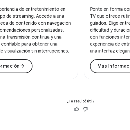
periencia de entretenimiento en
Ponte en forma co
pp de streaming. Accede a una
TV que ofrece ruti
oteca de contenido con navegación
guiados. Elige entr
ecomendaciones personalizadas.
dificultad y duració
una transmisión continua y una
con funciones inter
 confiable para obtener una
experiencia de ent
e visualización sin interrupciones.
una interfaz elegant
arrow_forward
ormación
Más informac
¿Te resultó útil?