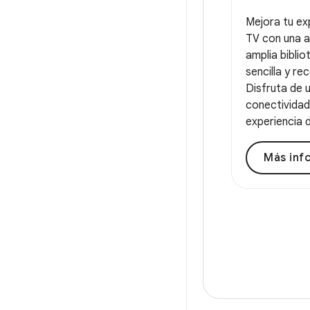
Mejora tu ex
TV con una a
amplia bibli
sencilla y r
Disfruta de 
conectividad
experiencia d
Más inf