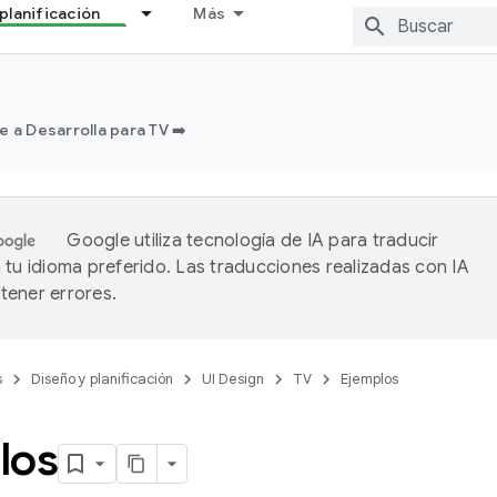
planificación
Más
e a Desarrolla para TV ➡️
Google utiliza tecnología de IA para traducir
 tu idioma preferido. Las traducciones realizadas con IA
ener errores.
s
Diseño y planificación
UI Design
TV
Ejemplos
los