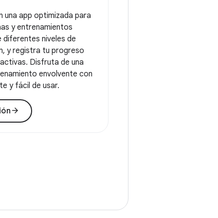
n una app optimizada para
nas y entrenamientos
e diferentes niveles de
n, y registra tu progreso
activas. Disfruta de una
renamiento envolvente con
e y fácil de usar.
arrow_forward
ión