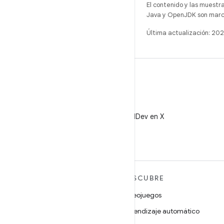
El contenido y las muestr
Java y OpenJDK son marca
Última actualización: 2
X
Sigue a @AndroidDev en X
MÁS ANDROID
DESCUBRE
Android
Videojuegos
Android para empresas
Aprendizaje automático