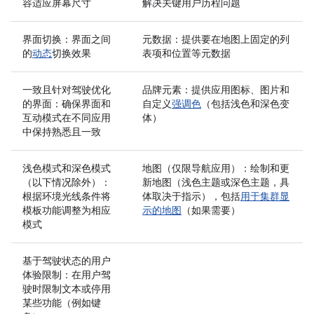
容适应屏幕尺寸
解决关键用户历程问题
界面切换：界面之间
元数据：提供要在地图上固定的列
的
动态
切换效果
表项和位置等元数据
一致且针对驾驶优化
品牌元素：提供应用图标、图片和
的界面：确保界面和
自定义
强调色
（包括浅色和深色变
互动模式在不同应用
体）
中保持熟悉且一致
浅色模式和深色模式
地图（仅限导航应用）：绘制和更
（以下情况除外）：
新地图（浅色主题或深色主题，具
根据环境光线条件将
体取决于指示），包括
用于集群显
模板功能调整为相应
示的地图
（如果需要）
模式
基于驾驶状态的用户
体验限制：在用户驾
驶时限制文本或停用
某些功能（例如键