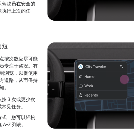
示驾驶员在安全的
续执行上次的任
简短
点按次数应尽可能
员专注于路况。有
制浏览，以促使用
方道路，从而保持
知。
按 3 次或更少次
成常见任务。
方式，您可以轻松
 A-Z 列表。