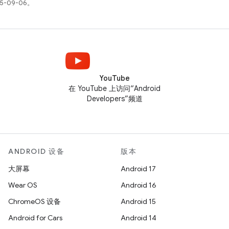
5-09-06。
YouTube
在 YouTube 上访问“Android
Developers”频道
ANDROID 设备
版本
大屏幕
Android 17
Wear OS
Android 16
ChromeOS 设备
Android 15
Android for Cars
Android 14