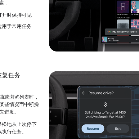
盘，
打开时保持可见
适用于常用任务
恢复任务
曲或浏览列表时，
某些情况而中断操
失进度。
轻松地从上次停下
续执行任务。