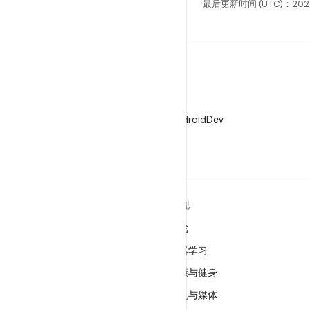
最后更新时间 (UTC)：202
X
在 X 上关注 @AndroidDev
关于 ANDROID
发现
Android
游戏
适用于企业的 Android
机器学习
安全
健康与健身
源代码
相机与媒体