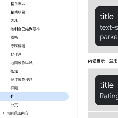
精選專區
精簡項目
方塊
控制台已縮到最小
橫幅
專區標題
動作列
內嵌圖示
：選用
地圖動作區域
按鈕
懸浮動作按鈕
標頭
列
分頁
規劃通訊內容