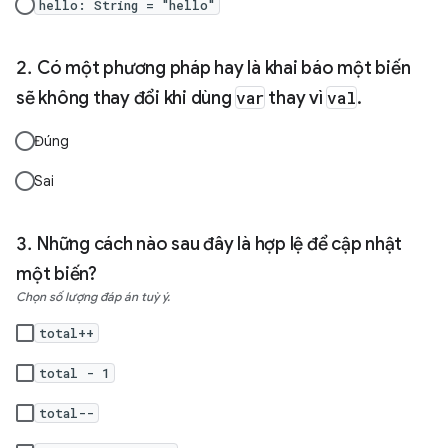
hello: String = "hello"
Có một phương pháp hay là khai báo một biến
sẽ không thay đổi khi dùng
var
thay vì
val
.
Đúng
Sai
Những cách nào sau đây là hợp lệ để cập nhật
một biến?
Chọn số lượng đáp án tuỳ ý.
total++
total - 1
total--