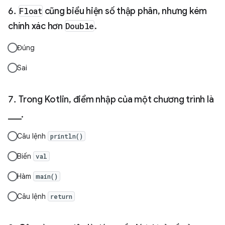
Float
cũng biểu hiện số thập phân, nhưng kém
chính xác hơn
Double
.
Đúng
Sai
Trong Kotlin, điểm nhập của một chương trình là
___.
Câu lệnh
println()
Biến
val
Hàm
main()
Câu lệnh
return