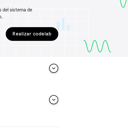
s del sistema de
p.
Realizar codelab
keyboard_arrow_down
keyboard_arrow_down