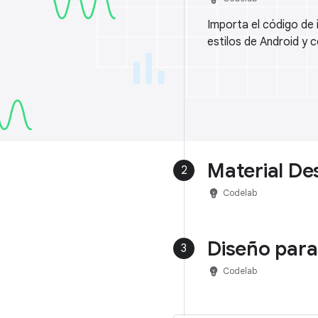
Importa el código de 
estilos de Android y c
Material De
2
emoji_objects
Codelab
Diseño para
3
emoji_objects
Codelab