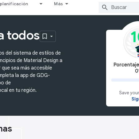
planificación
Más
a todos
s del sistema de estilos de
incipios de Material Design a
Porcentaje
r que sea más accesible
0
ompleta la app de GDG-
po de
al en tu región.
Save your
Sig
mas