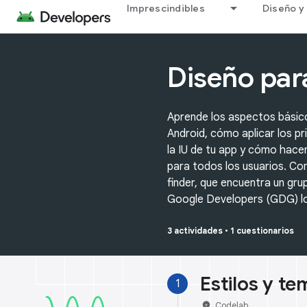
Imprescindibles
Diseño y 
Diseño par
Aprende los aspectos básico
Android, cómo aplicar los pr
la IU de tu app y cómo hace
para todos los usuarios. C
finder, que encuentra un gru
Google Developers (GDG) loc
3 actividades
•
1 cuestionarios
Estilos y te
1
emoji_objects
Codelab