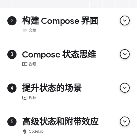
构建 Compose 界面
keyboard_arrow_down
2
subject
文章
Compose 状态思维
keyboard_arrow_down
3
ondemand_video
视频
提升状态的场景
keyboard_arrow_down
4
ondemand_video
视频
高级状态和附带效应
keyboard_arrow_down
5
emoji_objects
Codelab