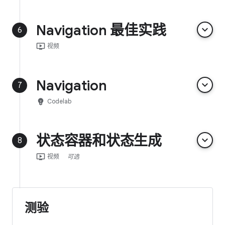
Navigation 最佳实践
keyboard_arrow_down
6
ondemand_video
视频
Navigation
keyboard_arrow_down
7
emoji_objects
Codelab
状态容器和状态生成
keyboard_arrow_down
8
ondemand_video
视频
可选
测验