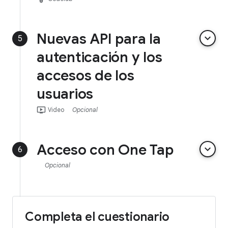
Nuevas API para la
keyboard_arrow_down
5
autenticación y los
accesos de los
usuarios
ondemand_video
Video
Opcional
Acceso con One Tap
keyboard_arrow_down
6
Opcional
Completa el cuestionario