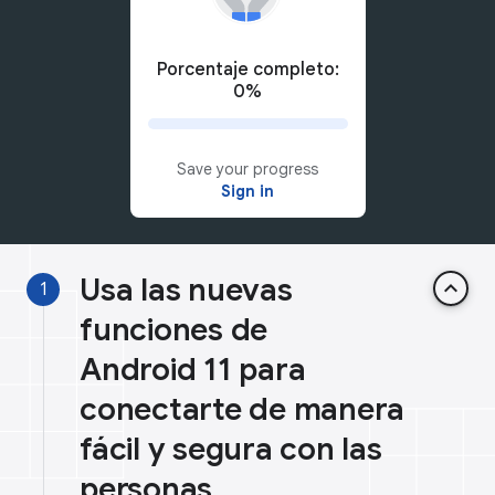
Porcentaje completo:
0%
Save your progress
Sign in
Usa las nuevas
keyboard_arrow_up
1
funciones de
Android 11 para
conectarte de manera
fácil y segura con las
personas