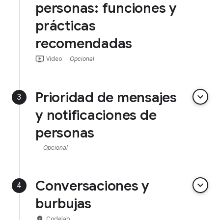
personas: funciones y
prácticas
recomendadas
ondemand_video
Video
Opcional
Prioridad de mensajes
keyboard_arrow_down
3
y notificaciones de
personas
Opcional
Conversaciones y
keyboard_arrow_down
4
burbujas
emoji_objects
Codelab