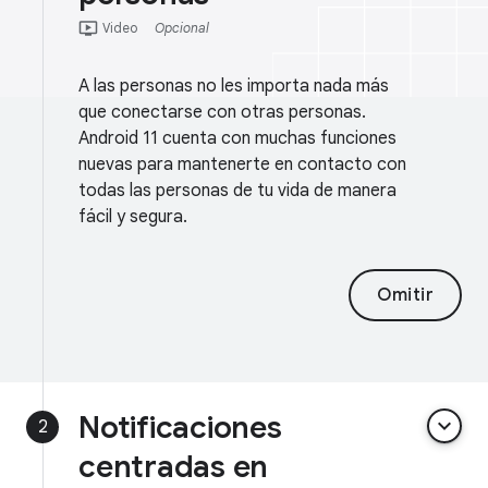
ondemand_video
Video
Opcional
A las personas no les importa nada más
que conectarse con otras personas.
Android 11 cuenta con muchas funciones
nuevas para mantenerte en contacto con
todas las personas de tu vida de manera
fácil y segura.
Omitir
Notificaciones
keyboard_arrow_down
2
centradas en