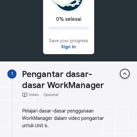
0% selesai
Save your progress
Sign in
Pengantar dasar-
keyboard_arrow_up
1
dasar WorkManager
ondemand_video
Video
Opsional
Pelajari dasar-dasar penggunaan
WorkManager dalam video pengantar
untuk Unit 6.