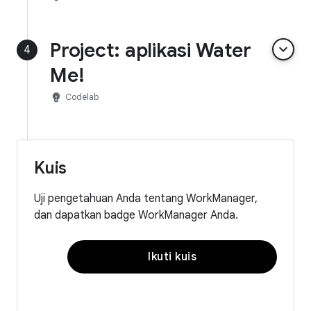
Project: aplikasi Water
keyboard_arrow_down
4
Me!
emoji_objects
Codelab
Kuis
Uji pengetahuan Anda tentang WorkManager,
dan dapatkan badge WorkManager Anda.
Ikuti kuis