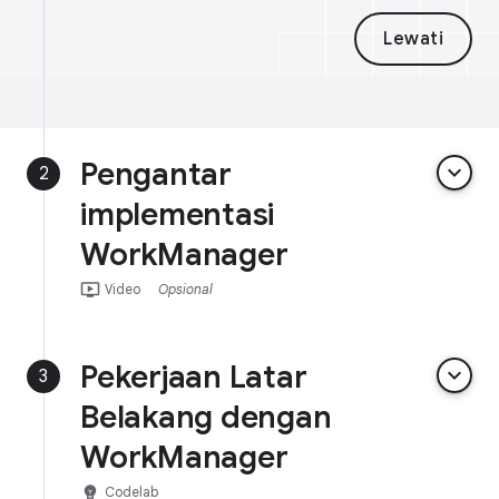
Lewati
Pengantar
keyboard_arrow_down
2
implementasi
WorkManager
ondemand_video
Video
Opsional
Pekerjaan Latar
keyboard_arrow_down
3
Belakang dengan
WorkManager
emoji_objects
Codelab