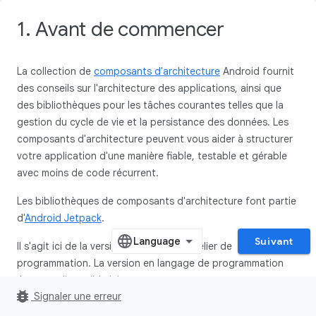
1. Avant de commencer
La collection de
composants d'architecture
Android fournit
des conseils sur l'architecture des applications, ainsi que
des bibliothèques pour les tâches courantes telles que la
gestion du cycle de vie et la persistance des données. Les
composants d'architecture peuvent vous aider à structurer
votre application d'une manière fiable, testable et gérable
avec moins de code récurrent.
Les bibliothèques de composants d'architecture font partie
d'
Android Jetpack
.
Suivant
Il s'agit ici de la version en Kotlin de l'atelier de
programmation. La version en langage de programmation
Java est
disponible ici
.
bug_report
Signaler une erreur
Si vous rencontrez des problèmes tels que des bugs de