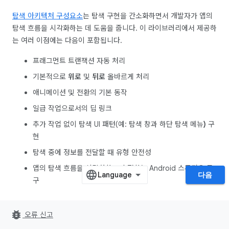
탐색 아키텍처 구성요소
는 탐색 구현을 간소화하면서 개발자가 앱의
탐색 흐름을 시각화하는 데 도움을 줍니다. 이 라이브러리에서 제공하
는 여러 이점에는 다음이 포함됩니다.
프래그먼트 트랜잭션 자동 처리
기본적으로
위로
및
뒤로
올바르게 처리
애니메이션 및 전환의 기본 동작
일급 작업으로서의 딥 링크
추가 작업 없이 탐색 UI 패턴(예: 탐색 창과 하단 탐색 메뉴
)
구
현
탐색 중에 정보를 전달할 때 유형 안전성
앱의 탐색 흐름을 시각화하고 수정하는 Android 스튜디오 도
다음
구
실행할 작업
bug_report
오류 신고
이 Codelab에서는 아래에 표시된 샘플 앱으로 작업합니다.