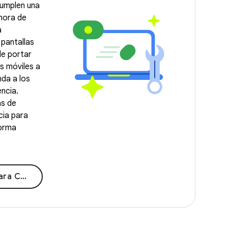
cumplen una
 hora de
a
pantallas
de portar
s móviles a
da a los
encia.
as de
cia para
forma
hromeOS