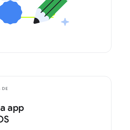
 DE
na app
OS