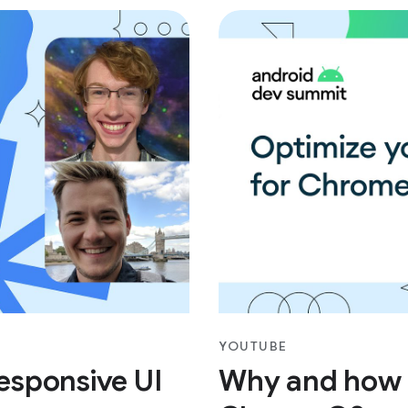
YOUTUBE
esponsive UI
Why and how t