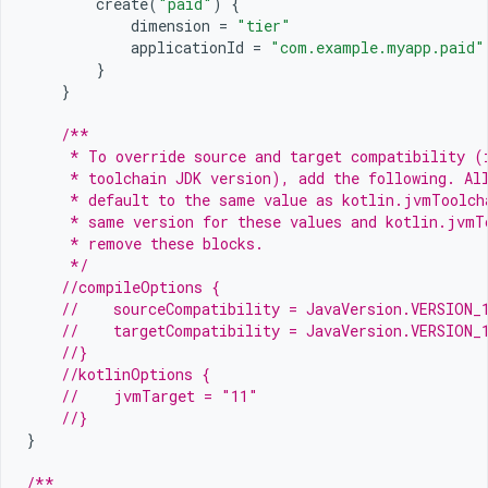
create
(
"paid"
)
{
dimension
=
"tier"
applicationId
=
"com.example.myapp.paid"
}
}
/**
     * To override source and target compatibility (
     * toolchain JDK version), add the following. Al
     * default to the same value as kotlin.jvmToolch
     * same version for these values and kotlin.jvmT
     * remove these blocks.
     */
//compileOptions {
//    sourceCompatibility = JavaVersion.VERSION_
//    targetCompatibility = JavaVersion.VERSION_
//}
//kotlinOptions {
//    jvmTarget = "11"
//}
}
/**