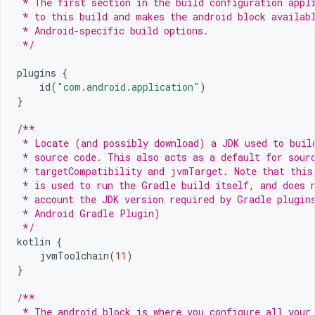
 * The first section in the build configuration appl
 * to this build and makes the android block availab
 * Android-specific build options.
 */
plugins
{
id
(
"com.android.application"
)
}
/**
 * Locate (and possibly download) a JDK used to buil
 * source code. This also acts as a default for sour
 * targetCompatibility and jvmTarget. Note that this
 * is used to run the Gradle build itself, and does 
 * account the JDK version required by Gradle plugin
 * Android Gradle Plugin)
 */
kotlin
{
jvmToolchain
(
11
)
}
/**
 * The android block is where you configure all your