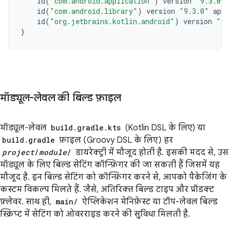
id
(
"com.android.application"
)
version
"9.3.0"
id
(
"com.android.library"
)
version
"9.3.0"
appl
id
(
"org.jetbrains.kotlin.android"
)
version
"2.
}
मॉड्यूल-लेवल की बिल्ड फ़ाइल
मॉड्यूल-लेवल
build.gradle.kts
(Kotlin DSL के लिए) या
build.gradle
फ़ाइल (Groovy DSL के लिए) हर
project
/
module
/
डायरेक्ट्री में मौजूद होती है. इसकी मदद से, उस
मॉड्यूल के लिए बिल्ड सेटिंग कॉन्फ़िगर की जा सकती हैं जिसमें यह
मौजूद है. इन बिल्ड सेटिंग को कॉन्फ़िगर करने से, आपको पैकेजिंग के
कस्टम विकल्प मिलते हैं. जैसे, अतिरिक्त बिल्ड टाइप और प्रॉडक्ट
फ़्लेवर. साथ ही,
main/
ऐप्लिकेशन मेनिफ़ेस्ट या टॉप-लेवल बिल्ड
स्क्रिप्ट में सेटिंग को ओवरराइड करने की सुविधा मिलती है.