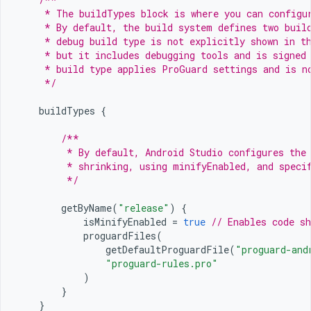
     * The buildTypes block is where you can configu
     * By default, the build system defines two buil
     * debug build type is not explicitly shown in t
     * but it includes debugging tools and is signed
     * build type applies ProGuard settings and is n
     */
buildTypes
{
/**
         * By default, Android Studio configures the
         * shrinking, using minifyEnabled, and speci
         */
getByName
(
"release"
)
{
isMinifyEnabled
=
true
// Enables code sh
proguardFiles
(
getDefaultProguardFile
(
"proguard-and
"proguard-rules.pro"
)
}
}