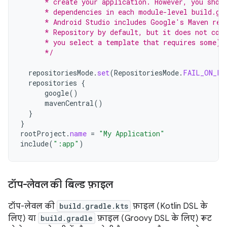
      * create your application. However, you shou
      * dependencies in each module-level build.gr
      * Android Studio includes Google's Maven rep
      * Repository by default, but it does not con
      * you select a template that requires some).
      */
repositoriesMode
.
set
(
RepositoriesMode
.
FAIL_ON_PR
repositories
{
google
()
mavenCentral
()
}
}
rootProject
.
name
=
"My Application"
include
(
":app"
)
टॉप-लेवल की बिल्ड फ़ाइल
टॉप-लेवल की
build.gradle.kts
फ़ाइल (Kotlin DSL के
लिए) या
build.gradle
फ़ाइल (Groovy DSL के लिए) रूट