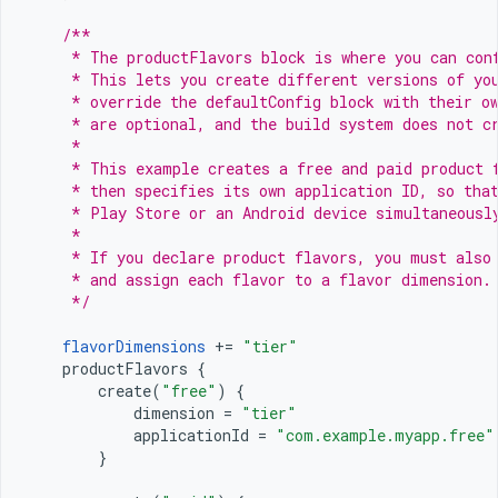
/**
     * The productFlavors block is where you can con
     * This lets you create different versions of yo
     * override the defaultConfig block with their o
     * are optional, and the build system does not c
     *
     * This example creates a free and paid product 
     * then specifies its own application ID, so tha
     * Play Store or an Android device simultaneousl
     *
     * If you declare product flavors, you must also
     * and assign each flavor to a flavor dimension.
     */
flavorDimensions
+=
"tier"
productFlavors
{
create
(
"free"
)
{
dimension
=
"tier"
applicationId
=
"com.example.myapp.free"
}