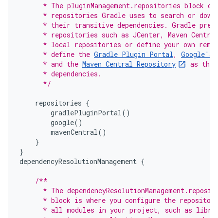
      * The pluginManagement.repositories block co
      * repositories Gradle uses to search or down
      * their transitive dependencies. Gradle pre-
      * repositories such as JCenter, Maven Centra
      * local repositories or define your own remo
      * define the 
Gradle Plugin Portal
, 
Google's 
      * and the 
Maven Central Repository
 as the 
      * dependencies.
      */
repositories
{
gradlePluginPortal
()
google
()
mavenCentral
()
}
}
dependencyResolutionManagement
{
/**
      * The dependencyResolutionManagement.reposit
      * block is where you configure the repositor
      * all modules in your project, such as libra