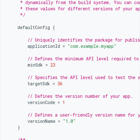
     * dynamically from the build system. You can co
     * these values for different versions of your a
     */
defaultConfig
{
// Uniquely identifies the package for publis
applicationId
=
"com.example.myapp"
// Defines the minimum API level required to
minSdk
=
23
// Specifies the API level used to test the 
targetSdk
=
36
// Defines the version number of your app.
versionCode
=
1
// Defines a user-friendly version name for 
versionName
=
"1.0"
}
/**