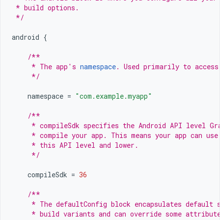
 * build options.
 */
android
{
/**
     * The app's 
namespace
. Used primarily to access
     */
namespace
=
"com.example.myapp"
/**
     * compileSdk specifies the Android API level Gr
     * compile your app. This means your app can use
     * this API level and lower.
     */
compileSdk
=
36
/**
     * The defaultConfig block encapsulates default 
     * build variants and can override some attribut