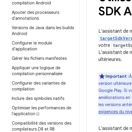
compilation Android
SDK A
Ajouter des processeurs
d'annotations
Versions de Java dans les builds
L'assistant de m
Android
targetSdkVer
Configurer le module
votre
targetS
d'application
L'assistant de 
Gérer les fichiers manifestes
ultérieures.
Appliquer une logique de
compilation personnalisée
Important
:À
Configurer des variantes de
version ultérieur
compilation
Google Play. Si v
améliorations en 
Inclure des symboles natifs
les versions anté
Optimiser les performances de
exigences du nive
l'application ⍈
Compatibilité des versions des
L'assistant de 
compilateurs D8 et R8