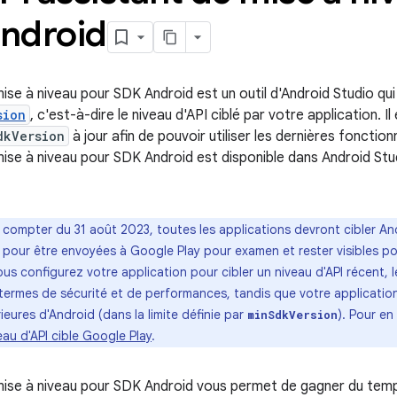
ndroid
ise à niveau pour SDK Android est un outil d'Android Studio qui
sion
, c'est-à-dire le niveau d'API ciblé par votre application. I
dkVersion
à jour afin de pouvoir utiliser les dernières fonction
mise à niveau pour SDK Android est disponible dans Android Stud
 compter du 31 août 2023, toutes les applications devront cibler And
e pour être envoyées à Google Play pour examen et rester visibles pou
ous configurez votre application pour cibler un niveau d'API récent, l
termes de sécurité et de performances, tandis que votre application
rieures d'Android (dans la limite définie par
). Pour en
minSdkVersion
au d'API cible Google Play
.
mise à niveau pour SDK Android vous permet de gagner du temps