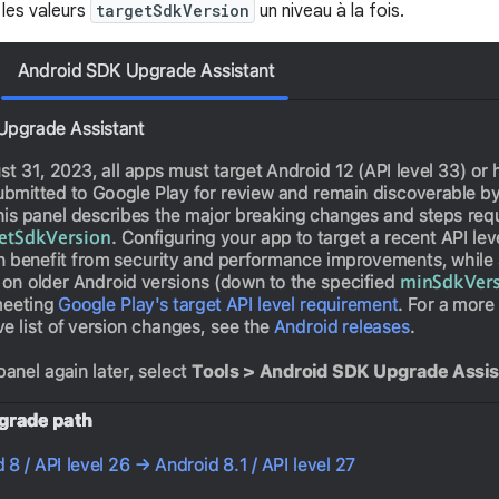
 les valeurs
targetSdkVersion
un niveau à la fois.