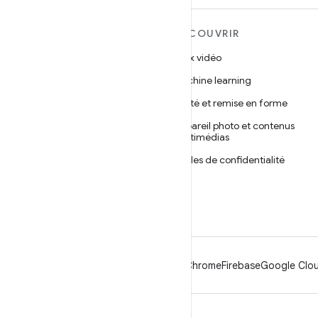
EN SAVOIR PLUS SUR
DÉCOUVRIR
ANDROID
Jeux vidéo
Android
Machine learning
Android pour les entreprises
Santé et remise en forme
Sécurité
Appareil photo et contenus
multimédias
Projet Android Open Source
Règles de confidentialité
Actualités
5G
Blog
Podcasts
Android
Chrome
Firebase
Google Clou