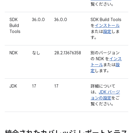
覧ください。
SDK
36.0.0
36.0.0
SDK Build Tools
Build
を
インストール
Tools
または
設定
しま
す。
NDK
なし
28.2.13676358
別のバージョン
の NDK を
インス
トール
または
設
定
します。
JDK
17
17
詳細について
は、
JDK バージ
ョンの設定
をご
覧ください。