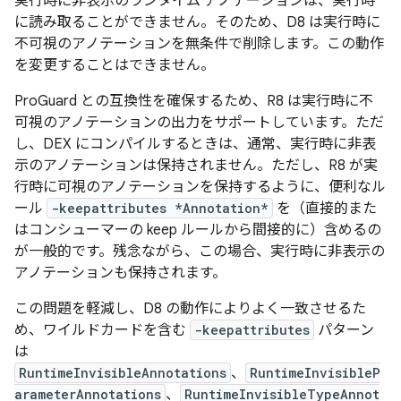
実行時に非表示のランタイム アノテーションは、実行時
に読み取ることができません。そのため、D8 は実行時に
不可視のアノテーションを無条件で削除します。この動作
を変更することはできません。
ProGuard との互換性を確保するため、R8 は実行時に不
可視のアノテーションの出力をサポートしています。ただ
し、DEX にコンパイルするときは、通常、実行時に非表
示のアノテーションは保持されません。ただし、R8 が実
行時に可視のアノテーションを保持するように、便利なル
ール
-keepattributes *Annotation*
を（直接的また
はコンシューマーの keep ルールから間接的に）含めるの
が一般的です。残念ながら、この場合、実行時に非表示の
アノテーションも保持されます。
この問題を軽減し、D8 の動作によりよく一致させるた
め、ワイルドカードを含む
-keepattributes
パターン
は
RuntimeInvisibleAnnotations
、
RuntimeInvisibleP
arameterAnnotations
、
RuntimeInvisibleTypeAnnot