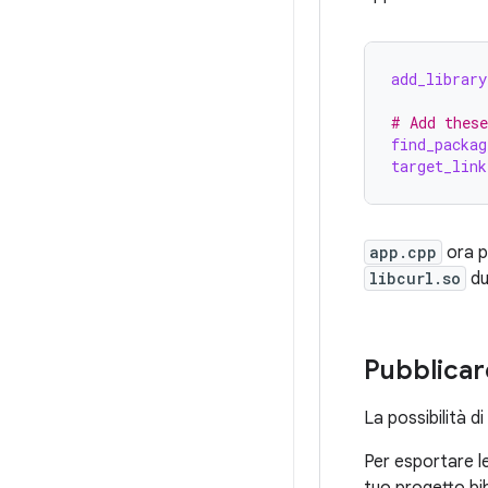
add_library
# Add these
find_packag
target_link
app.cpp
ora 
libcurl.so
du
Pubblicare
La possibilità d
Per esportare le