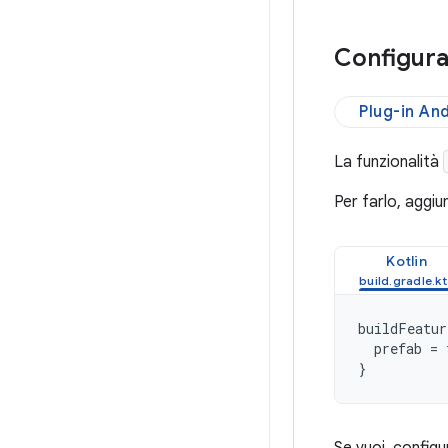
Configura
Plug-in An
La funzionalità
Per farlo, aggi
Kotlin
buildFeatur
prefab
=
}