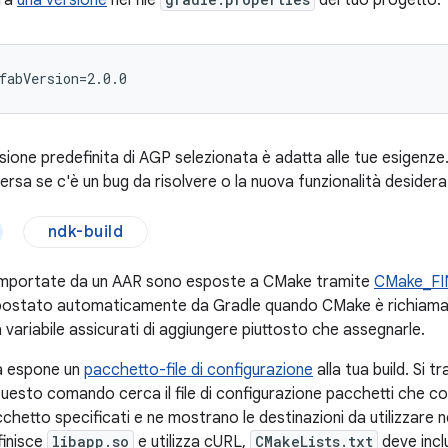
ura
una versione
nel file
del tuo progetto:
rsione predefinita di AGP selezionata è adatta alle tue esigenz
ersa se c'è un bug da risolvere o la nuova funzionalità desidera
ndk-build
importate da un AAR sono esposte a CMake tramite
CMake_F
postato automaticamente da Gradle quando CMake è richiamato,
variabile assicurati di aggiungere piuttosto che assegnarle.
a espone un
pacchetto-file di configurazione
alla tua build. Si 
Questo comando cerca il file di configurazione pacchetti che c
chetto specificati e ne mostrano le destinazioni da utilizzare ne
finisce
libapp.so
e utilizza cURL,
CMakeLists.txt
deve incl