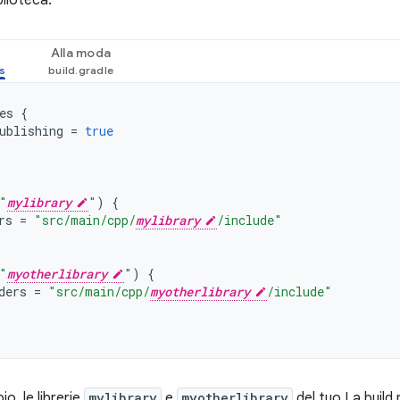
blioteca:
Alla moda
es
{
ublishing
=
true
"
mylibrary
"
)
{
rs
=
"src/main/cpp/
mylibrary
/include"
"
myotherlibrary
"
)
{
ders
=
"src/main/cpp/
myotherlibrary
/include"
o, le librerie
mylibrary
e
myotherlibrary
del tuo La build 