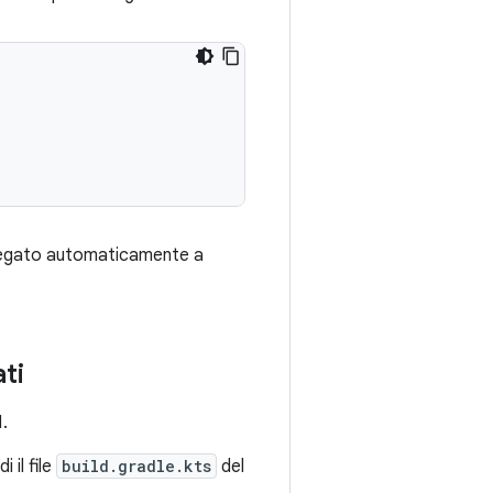
llegato automaticamente a
ati
1.
di il file
build.gradle.kts
del