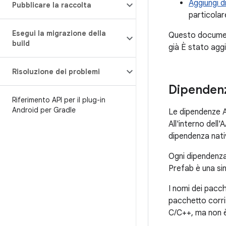
Aggiungi d
Pubblicare la raccolta
particolar
Esegui la migrazione della
Questo document
build
già È stato agg
Risoluzione dei problemi
Dipendenz
Riferimento API per il plug-in
Android per Gradle
Le dipendenze AA
All'interno dell'
dipendenza nati
Ogni dipendenz
Prefab è una sin
I nomi dei pacch
pacchetto corri
C/C++, ma non è