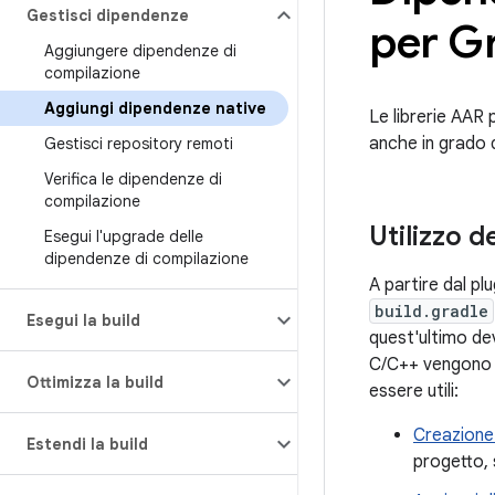
Gestisci dipendenze
per G
Aggiungere dipendenze di
compilazione
Aggiungi dipendenze native
Le librerie AAR
anche in grado 
Gestisci repository remoti
Verifica le dipendenze di
compilazione
Utilizzo d
Esegui l'upgrade delle
dipendenze di compilazione
A partire dal pl
build.gradle
Esegui la build
quest'ultimo dev
C/C++ vengono di
Ottimizza la build
essere utili:
Creazione 
Estendi la build
progetto, 