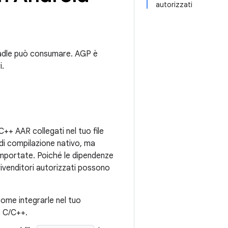
autorizzati
radle può consumare. AGP è
i.
C++ AAR collegati nel tuo file
 di compilazione nativo, ma
i importate. Poiché le dipendenze
 rivenditori autorizzati possono
ome integrarle nel tuo
e C/C++.