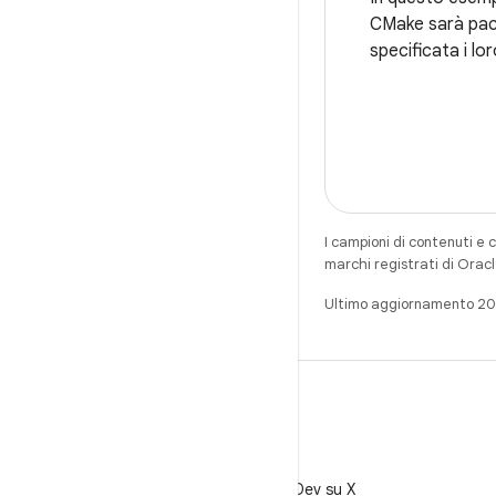
CMake sarà pacch
specificata i lo
I campioni di contenuti e 
marchi registrati di Oracl
Ultimo aggiornamento 2
X
Segui @AndroidDev su X