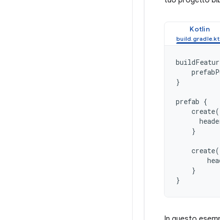
tuo progetto bi
Kotlin
buildFeatur
prefabP
}
prefab
{
create
(
heade
}
create
(
hea
}
}
In questo esempi