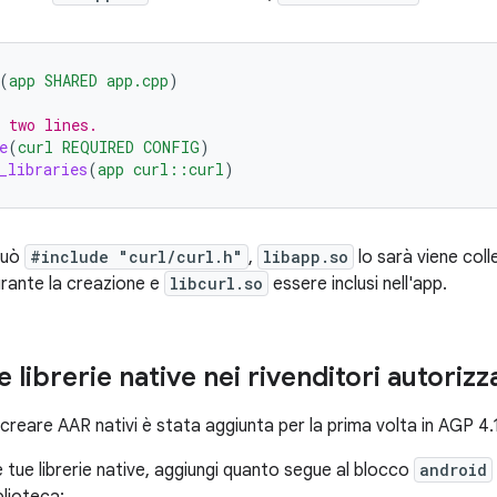
(
app
SHARED
app.cpp
)
 two lines.
e
(
curl
REQUIRED
CONFIG
)
_libraries
(
app
curl::curl
)
può
#include "curl/curl.h"
,
libapp.so
lo sarà viene co
rante la creazione e
libcurl.so
essere inclusi nell'app.
 librerie native nei rivenditori autorizz
i creare AAR nativi è stata aggiunta per la prima volta in AGP 4.
 tue librerie native, aggiungi quanto segue al blocco
android