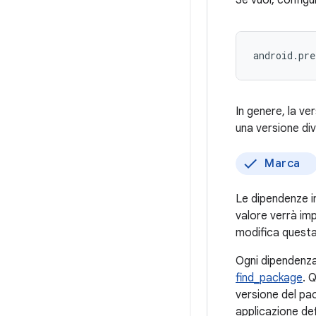
Se vuoi, config
In genere, la ve
una versione div
Marca
Le dipendenze 
valore verrà im
modifica questa 
Ogni dipendenz
find_package
. 
versione del pac
applicazione de