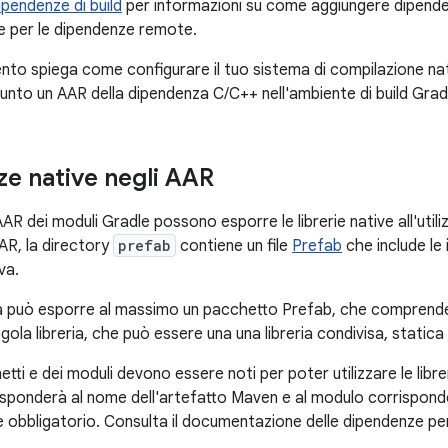
ipendenze di build
per informazioni su come aggiungere dipenden
e per le dipendenze remote.
o spiega come configurare il tuo sistema di compilazione na
iunto un AAR della dipendenza C/C++ nell'ambiente di build Grad
e native negli AAR
R dei moduli Gradle possono esporre le librerie native all'utili
AAR, la directory
prefab
contiene un file
Prefab
che include le i
va.
a può esporre al massimo un pacchetto Prefab, che comprende
gola libreria, che può essere una una libreria condivisa, statica
etti e dei moduli devono essere noti per poter utilizzare le libre
sponderà al nome dell'artefatto Maven e al modulo corrisponder
 obbligatorio. Consulta il documentazione delle dipendenze per 