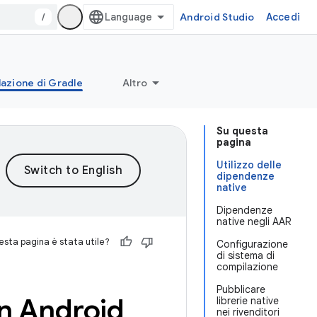
/
Android Studio
Accedi
lazione di Gradle
Altro
Su questa
pagina
Utilizzo delle
dipendenze
native
Dipendenze
native negli AAR
sta pagina è stata utile?
Configurazione
di sistema di
compilazione
Pubblicare
in Android
librerie native
nei rivenditori