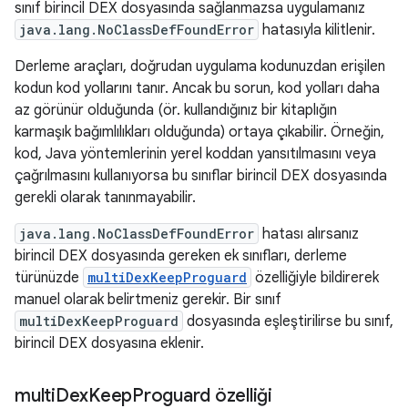
sınıf birincil DEX dosyasında sağlanmazsa uygulamanız
java.lang.NoClassDefFoundError
hatasıyla kilitlenir.
Derleme araçları, doğrudan uygulama kodunuzdan erişilen
kodun kod yollarını tanır. Ancak bu sorun, kod yolları daha
az görünür olduğunda (ör. kullandığınız bir kitaplığın
karmaşık bağımlılıkları olduğunda) ortaya çıkabilir. Örneğin,
kod, Java yöntemlerinin yerel koddan yansıtılmasını veya
çağrılmasını kullanıyorsa bu sınıflar birincil DEX dosyasında
gerekli olarak tanınmayabilir.
java.lang.NoClassDefFoundError
hatası alırsanız
birincil DEX dosyasında gereken ek sınıfları, derleme
türünüzde
multiDexKeepProguard
özelliğiyle bildirerek
manuel olarak belirtmeniz gerekir. Bir sınıf
multiDexKeepProguard
dosyasında eşleştirilirse bu sınıf,
birincil DEX dosyasına eklenir.
multi
Dex
Keep
Proguard özelliği