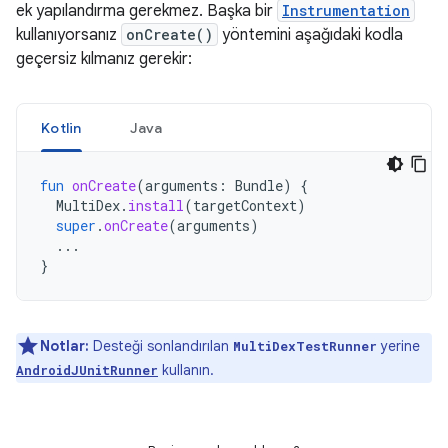
ek yapılandırma gerekmez. Başka bir
Instrumentation
kullanıyorsanız
onCreate()
yöntemini aşağıdaki kodla
geçersiz kılmanız gerekir:
Kotlin
Java
fun
onCreate
(
arguments
:
Bundle
)
{
MultiDex
.
install
(
targetContext
)
super
.
onCreate
(
arguments
)
...
}
Notlar:
Desteği sonlandırılan
yerine
MultiDexTestRunner
kullanın.
AndroidJUnitRunner