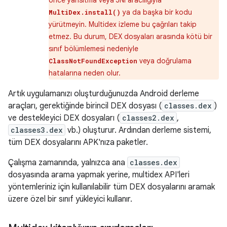
önce yansıtma veya JNI aracılığıyla
ya da başka bir kodu
MultiDex.install()
yürütmeyin. Multidex izleme bu çağrıları takip
etmez. Bu durum, DEX dosyaları arasında kötü bir
sınıf bölümlemesi nedeniyle
veya doğrulama
ClassNotFoundException
hatalarına neden olur.
Artık uygulamanızı oluşturduğunuzda Android derleme
araçları, gerektiğinde birincil DEX dosyası (
classes.dex
)
ve destekleyici DEX dosyaları (
classes2.dex
,
classes3.dex
vb.) oluşturur. Ardından derleme sistemi,
tüm DEX dosyalarını APK'nıza paketler.
Çalışma zamanında, yalnızca ana
classes.dex
dosyasında arama yapmak yerine, multidex API'leri
yöntemleriniz için kullanılabilir tüm DEX dosyalarını aramak
üzere özel bir sınıf yükleyici kullanır.