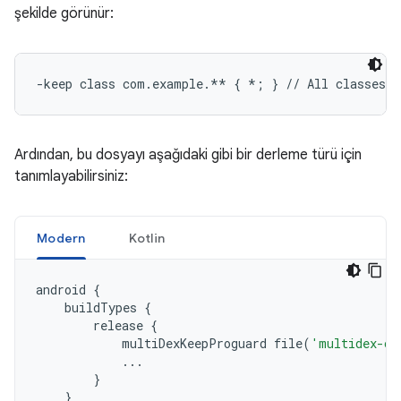
şekilde görünür:
Ardından, bu dosyayı aşağıdaki gibi bir derleme türü için
tanımlayabilirsiniz:
Modern
Kotlin
android
{
buildTypes
{
release
{
multiDexKeepProguard
file
(
'multidex-co
...
}
}