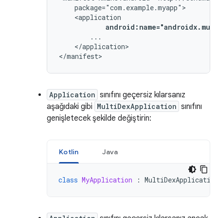
android:name="androidx.mult
</application>

</manifest>
Application
sınıfını geçersiz kılarsanız
aşağıdaki gibi
MultiDexApplication
sınıfını
genişletecek şekilde değiştirin:
Kotlin
Java
class
MyApplication
:
MultiDexApplicatio