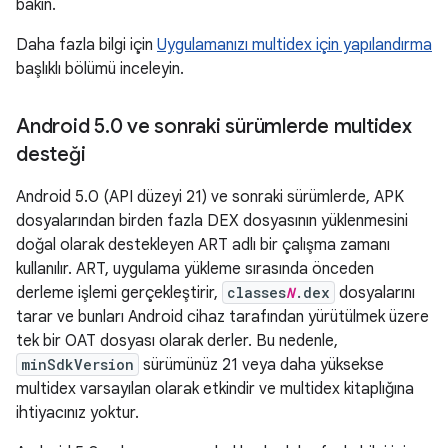
bakın.
Daha fazla bilgi için
Uygulamanızı multidex için yapılandırma
başlıklı bölümü inceleyin.
Android 5
.
0 ve sonraki sürümlerde multidex
desteği
Android 5.0 (API düzeyi 21) ve sonraki sürümlerde, APK
dosyalarından birden fazla DEX dosyasının yüklenmesini
doğal olarak destekleyen ART adlı bir çalışma zamanı
kullanılır. ART, uygulama yükleme sırasında önceden
derleme işlemi gerçekleştirir,
classes
N
.dex
dosyalarını
tarar ve bunları Android cihaz tarafından yürütülmek üzere
tek bir OAT dosyası olarak derler. Bu nedenle,
minSdkVersion
sürümünüz 21 veya daha yüksekse
multidex varsayılan olarak etkindir ve multidex kitaplığına
ihtiyacınız yoktur.