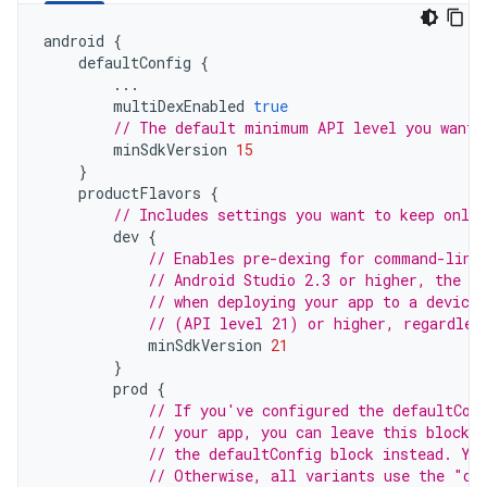
android
{
defaultConfig
{
...
multiDexEnabled
true
// The default minimum API level you want 
minSdkVersion
15
}
productFlavors
{
// Includes settings you want to keep only 
dev
{
// Enables pre-dexing for command-line
// Android Studio 2.3 or higher, the ID
// when deploying your app to a device 
// (API level 21) or higher, regardles
minSdkVersion
21
}
prod
{
// If you've configured the defaultCon
// your app, you can leave this block 
// the defaultConfig block instead. Yo
// Otherwise, all variants use the "de