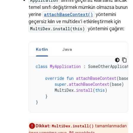
Application
sınıfını geçersiz kılarsanız ancak
temel sınıfı değiştirmek mümkün olmazsa bunun
yerine
attachBaseContext()
yöntemini
geçersiz kılın ve multidex'i etkinleştirmek için
MultiDex.install(this)
yöntemini çağırın:
Kotlin
Java
class
MyApplication
:
SomeOtherApplicati
override
fun
attachBaseContext
(
base
:
super
.
attachBaseContext
(
base
)
MultiDex
.
install
(
this
)
}
}
Dikkat:
tamamlanmadan
MultiDex.install()