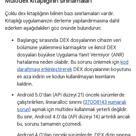
Multidex kitaplığının sınırlamaları
Çoklu dex kitaplığının bilinen bazı sınırlamaları vardır.
Kitaplığı uygulamanızın derleme yapılandırmasına dahil
ederken aşağıdakileri göz önünde bulundurun:
Başlangıç sırasında DEX dosyalarının cihazın veri
bölümüne yüklenmesi karmaşıktır ve ikincil DEX
dosyaları büyükse Uygulama Yanıt Vermiyor (ANR)
hatalarına neden olabilir. Bu sorunu önlemek için
kod
daraltmayı etkinleştirerek
DEX dosyalarının boyutunu
en aza indirin ve kodun kullanılmayan kısımlarını
kaldırın.
Android 5.0'dan (API düzeyi 21) önceki sürümlerde
çalıştırılırken, linearalloc sınırını (
37008143 numaralı
sorun
) aşmak için multidex kullanmak yeterli değildir.
Bu sınır, Android 4.0'da (API düzeyi 14) artırıldı ancak
bu, sorunu tamamen çözmedi.
Android 4.0'dan önceki sürümlerde, DEX dizin sınırına