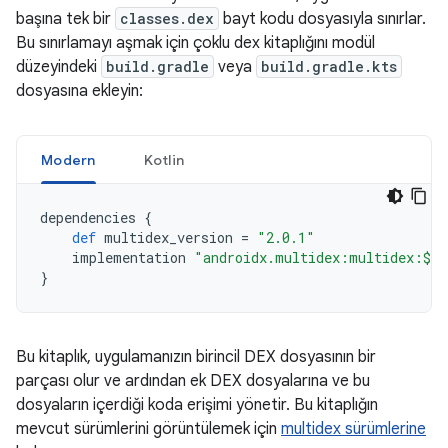
başına tek bir
classes.dex
bayt kodu dosyasıyla sınırlar.
Bu sınırlamayı aşmak için çoklu dex kitaplığını modül
düzeyindeki
build.gradle
veya
build.gradle.kts
dosyasına ekleyin:
Modern
Kotlin
dependencies
{
def
multidex_version
=
"2.0.1"
implementation
"androidx.multidex:multidex:$mu
}
Bu kitaplık, uygulamanızın birincil DEX dosyasının bir
parçası olur ve ardından ek DEX dosyalarına ve bu
dosyaların içerdiği koda erişimi yönetir. Bu kitaplığın
mevcut sürümlerini görüntülemek için
multidex sürümlerine