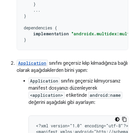
}
...
}
dependencies
{
implementation
"androidx.multidex:multi
}
Application
sınıfını geçersiz kılıp kılmadığınıza bağlı
olarak aşağıdakilerden birini yapın:
Application
sınıfını geçersiz kılmıyorsanız
manifest dosyanızı düzenleyerek
<application>
etiketinde
android:name
değerini aşağıdaki gibi ayarlayın:
<?xml
version="1.0"
encoding="utf-8"?>

<manifest