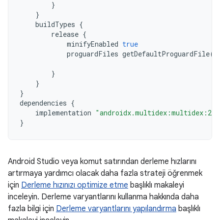
}
}
buildTypes
{
release
{
minifyEnabled
true
proguardFiles
getDefaultProguardFile
(
'
'
}
}
}
dependencies
{
implementation
"androidx.multidex:multidex:2.0
}
Android Studio veya komut satırından derleme hızlarını
artırmaya yardımcı olacak daha fazla strateji öğrenmek
için
Derleme hızınızı optimize etme
başlıklı makaleyi
inceleyin. Derleme varyantlarını kullanma hakkında daha
fazla bilgi için
Derleme varyantlarını yapılandırma
başlıklı