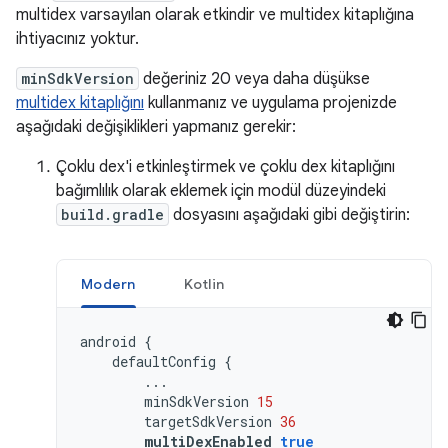
multidex varsayılan olarak etkindir ve multidex kitaplığına
ihtiyacınız yoktur.
minSdkVersion
değeriniz 20 veya daha düşükse
multidex kitaplığını
kullanmanız ve uygulama projenizde
aşağıdaki değişiklikleri yapmanız gerekir:
Çoklu dex'i etkinleştirmek ve çoklu dex kitaplığını
bağımlılık olarak eklemek için modül düzeyindeki
build.gradle
dosyasını aşağıdaki gibi değiştirin:
Modern
Kotlin
android
{
defaultConfig
{
...
minSdkVersion
15
targetSdkVersion
36
multiDexEnabled
true