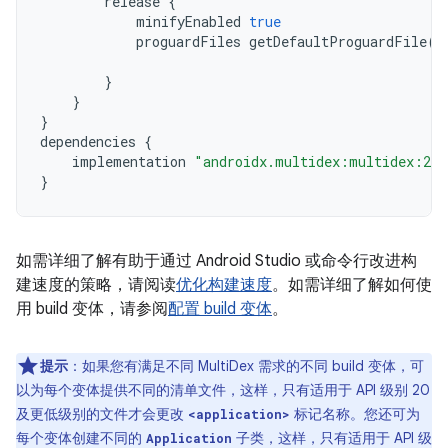
release
{
minifyEnabled
true
proguardFiles
getDefaultProguardFile
(
'
'
}
}
}
dependencies
{
implementation
"androidx.multidex:multidex:2.0
}
如需详细了解有助于通过 Android Studio 或命令行改进构
建速度的策略，请阅读
优化构建速度
。如需详细了解如何使
用 build 变体，请参阅
配置 build 变体
。
提示
：如果您有满足不同 MultiDex 需求的不同 build 变体，可
以为每个变体提供不同的清单文件，这样，只有适用于 API 级别 20
及更低级别的文件才会更改
标记名称。您还可为
<application>
每个变体创建不同的
子类，这样，只有适用于 API 级
Application