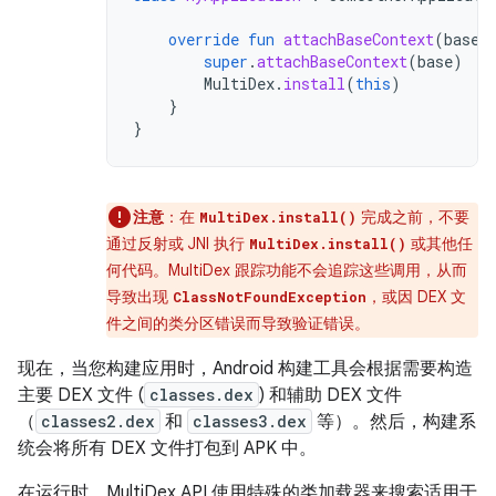
override
fun
attachBaseContext
(
base
:
super
.
attachBaseContext
(
base
)
MultiDex
.
install
(
this
)
}
}
注意
：在
完成之前，不要
MultiDex.install()
通过反射或 JNI 执行
或其他任
MultiDex.install()
何代码。MultiDex 跟踪功能不会追踪这些调用，从而
导致出现
，或因 DEX 文
ClassNotFoundException
件之间的类分区错误而导致验证错误。
现在，当您构建应用时，Android 构建工具会根据需要构造
主要 DEX 文件 (
classes.dex
) 和辅助 DEX 文件
（
classes2.dex
和
classes3.dex
等）。然后，构建系
统会将所有 DEX 文件打包到 APK 中。
在运行时，MultiDex API 使用特殊的类加载器来搜索适用于