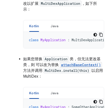
改以扩展
MultiDexApplication
，如下所
示：
Kotlin
Java
class
MyApplication
:
MultiDexApplicatio
如果您替换
Application
类，但无法更改基
类，则 可以改为替换
attachBaseContext()
方法并调用
MultiDex.install(this)
以启用
MultiDex：
Kotlin
Java
class
MyApplication
:
SomeOtherApplicati