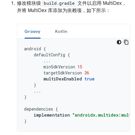
修改模块级
build.gradle
文件以启用 MultiDex，
并将 MultiDex 库添加为依赖项，如下所示：
Groovy
Kotlin
android
{
defaultConfig
{
...
minSdkVersion
15
targetSdkVersion
36
multiDexEnabled
true
}
...
}
dependencies
{
implementation
"androidx.multidex:multi
}