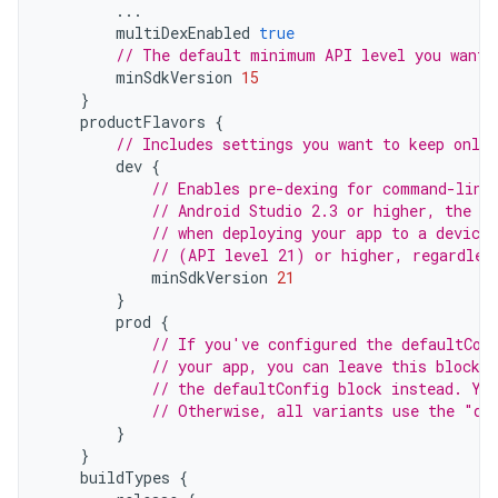
...
multiDexEnabled
true
// The default minimum API level you want 
minSdkVersion
15
}
productFlavors
{
// Includes settings you want to keep only 
dev
{
// Enables pre-dexing for command-line
// Android Studio 2.3 or higher, the ID
// when deploying your app to a device 
// (API level 21) or higher, regardles
minSdkVersion
21
}
prod
{
// If you've configured the defaultCon
// your app, you can leave this block 
// the defaultConfig block instead. Yo
// Otherwise, all variants use the "de
}
}
buildTypes
{