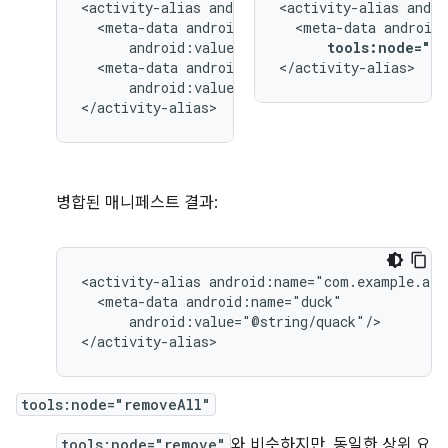
<activity-alias
<activity-alias
<meta-data
<meta-data
tools:node="re
<meta-data
</activity-alias>
android:value="@string/quack"/>

</activity-alias>
병합된 매니페스트 결과:
<activity-alias
<meta-data
android:value="@string/quack"/>

</activity-alias>
tools:node="removeAll"
tools:node="remove"
와 비슷하지만, 동일한 상위 요