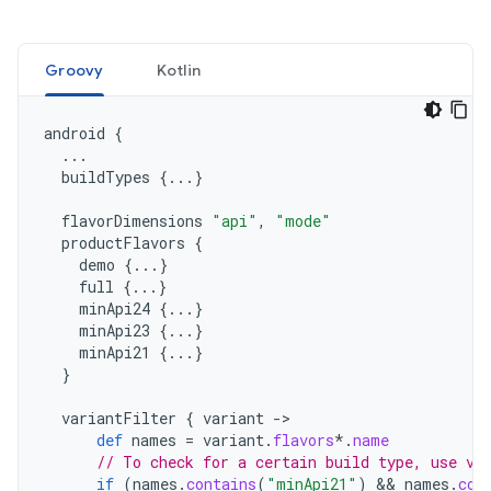
Groovy
Kotlin
android
{
...
buildTypes
{...}
flavorDimensions
"api"
,
"mode"
productFlavors
{
demo
{...}
full
{...}
minApi24
{...}
minApi23
{...}
minApi21
{...}
}
variantFilter
{
variant
->
def
names
=
variant
.
flavors
*.
name
// To check for a certain build type, use va
if
(
names
.
contains
(
"minApi21"
)
 && 
names
.
con