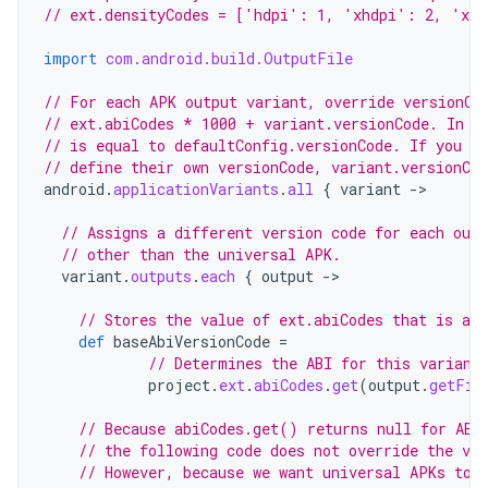
// ext.densityCodes = ['hdpi': 1, 'xhdpi': 2, 'xx
import
com.android.build.OutputFile
// For each APK output variant, override versionCo
// ext.abiCodes * 1000 + variant.versionCode. In t
// is equal to defaultConfig.versionCode. If you co
// define their own versionCode, variant.versionCod
android
.
applicationVariants
.
all
{
variant
-
>

// Assigns a different version code for each out
// other than the universal APK.
variant
.
outputs
.
each
{
output
-
>

// Stores the value of ext.abiCodes that is ass
def
baseAbiVersionCode
=
// Determines the ABI for this variant
project
.
ext
.
abiCodes
.
get
(
output
.
getFil
// Because abiCodes.get() returns null for ABI
// the following code does not override the ve
// However, because we want universal APKs to 