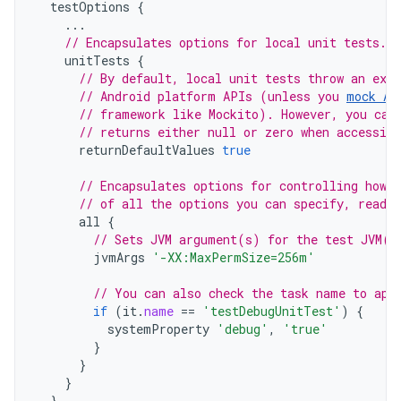
testOptions
{
...
// Encapsulates options for local unit tests.
unitTests
{
// By default, local unit tests throw an exc
// Android platform APIs (unless you 
mock An
// framework like Mockito). However, you can
// returns either null or zero when accessin
returnDefaultValues
true
// Encapsulates options for controlling how 
// of all the options you can specify, read 
all
{
// Sets JVM argument(s) for the test JVM(s
jvmArgs
'-XX:MaxPermSize=256m'
// You can also check the task name to app
if
(
it
.
name
==
'testDebugUnitTest'
)
{
systemProperty
'debug'
,
'true'
}
}
}
}