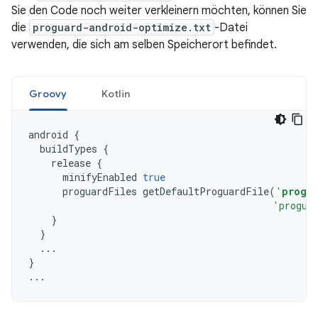
Sie den Code noch weiter verkleinern möchten, können Sie
die
proguard-android-optimize.txt
-Datei
verwenden, die sich am selben Speicherort befindet.
Groovy
Kotlin
android
{
buildTypes
{
release
{
minifyEnabled
true
proguardFiles
getDefaultProguardFile
(
'
progu
'progua
}
}
...
}
...