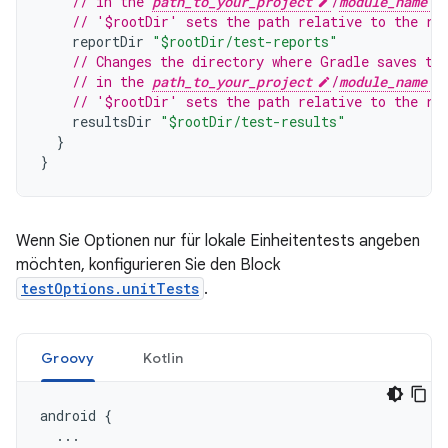
// in the 
path_to_your_project
/
module_name
// '$rootDir' sets the path relative to the ro
reportDir
"$rootDir/test-reports"
// Changes the directory where Gradle saves te
// in the 
path_to_your_project
/
module_name
// '$rootDir' sets the path relative to the ro
resultsDir
"$rootDir/test-results"
}
}
Wenn Sie Optionen nur für lokale Einheitentests angeben
möchten, konfigurieren Sie den Block
testOptions.unitTests
.
Groovy
Kotlin
android
{
...