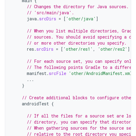
main
{
// Changes the directory for Java sources. T
// 'src/main/java'.
java
.
srcDirs
=
[
'other/java'
]
// When you list multiple directories, Gradl
// sources. You should avoid specifying a di
// or more other directories you specify.
res
.
srcDirs
=
[
'other/res1'
,
'other/res2'
]
// For each source set, you can specify only
// The following points Gradle to a differen
manifest
.
srcFile
'other/AndroidManifest.xml'
...
}
// Create additional blocks to configure other 
androidTest
{
// If all the files for a source set are loca
// directory, you can specify that directory 
// When gathering sources for the source set
// relative to the root directory you specif