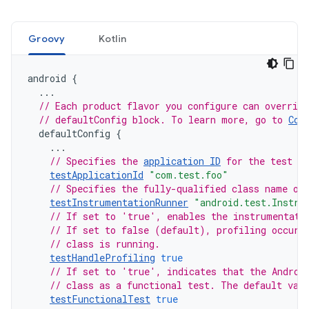
Groovy
Kotlin
android
{
...
// Each product flavor you configure can override
// defaultConfig block. To learn more, go to 
Con
defaultConfig
{
...
// Specifies the 
application ID
 for the test A
testApplicationId
"com.test.foo"
// Specifies the fully-qualified class name of
testInstrumentationRunner
"android.test.Instru
// If set to 'true', enables the instrumentati
// If set to false (default), profiling occurs
// class is running.
testHandleProfiling
true
// If set to 'true', indicates that the Androi
// class as a functional test. The default val
testFunctionalTest
true