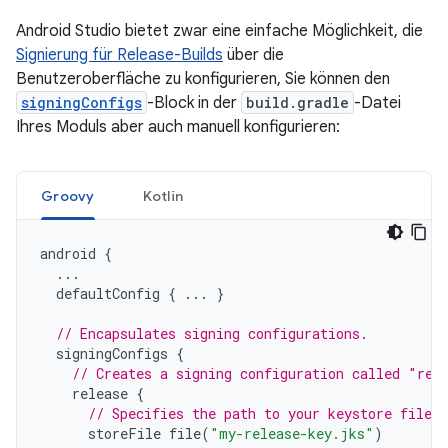
Android Studio bietet zwar eine einfache Möglichkeit, die
Signierung für Release-Builds
über die
Benutzeroberfläche zu konfigurieren, Sie können den
signingConfigs
-Block in der
build.gradle
-Datei
Ihres Moduls aber auch manuell konfigurieren:
Groovy
Kotlin
android
{
...
defaultConfig
{
...
}
// Encapsulates signing configurations.
signingConfigs
{
// Creates a signing configuration called "rel
release
{
// Specifies the path to your keystore file.
storeFile
file
(
"my-release-key.jks"
)