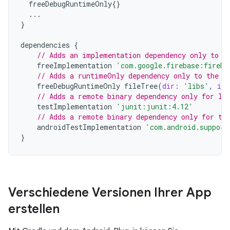
freeDebugRuntimeOnly
{}
...
}
dependencies
{
// Adds an implementation dependency only to t
freeImplementation
'com.google.firebase:fireba
// Adds a runtimeOnly dependency only to the "
freeDebugRuntimeOnly
fileTree
(
dir:
'libs'
,
inc
// Adds a remote binary dependency only for lo
testImplementation
'junit:junit:4.12'
// Adds a remote binary dependency only for th
androidTestImplementation
'com.android.support
}
Verschiedene Versionen Ihrer App
erstellen