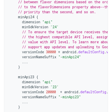
// between flavor dimensions based on the orde
// to the flavorDimensions property above--the
// priority than the second, and so on.
minApi24
{
dimension
"api"
minSdkVersion
'24'
// To ensure the target device receives the 
// the highest compatible API level, assign 
// value with API level. To learn more about
// support app updates and uploading to Goog
versionCode
30000
+
android
.
defaultConfig
.
ve
versionNameSuffix
"-minApi24"
...
}
minApi23
{
dimension
"api"
minSdkVersion
'23'
versionCode
20000
+
android
.
defaultConfig
.
v
versionNameSuffix
"-minApi23"
...
}