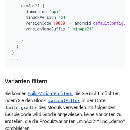
minApi21
{
dimension
"api"
minSdkVersion
'21'
versionCode
10000
+
android
.
defaultConfig
.
v
versionNameSuffix
"-minApi21"
...
}
}
}
...
Varianten filtern
Sie können
Build-Varianten filtern
, die Sie nicht möchten,
indem Sie den Block
variantFilter
in der Datei
build.gradle
des Moduls verwenden. Im folgenden
Beispielcode wird Gradle angewiesen, keine Varianten zu
erstellen, die die Produktvarianten „minApi21“ und „demo“
kombinieren: