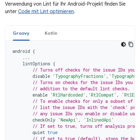
Verwendung von Lint für Ihr Android-Projekt finden Sie
unter
Code mit Lint optimieren
.
Groovy
Kotlin
android
{
...
lintOptions
{
// Turns off checks for the issue IDs you 
disable
'TypographyFractions'
,
'TypographyQ
// Turns on checks for the issue IDs you s
// addition to the default lint checks.
enable
'RtlHardcoded'
,
'RtlCompat'
,
'RtlEna
// To enable checks for only a subset of i
// list the issue IDs with the 'check' pro
// any issue IDs you enable or disable usin
checkOnly
'NewApi'
,
'InlinedApi'
// If set to true, turns off analysis progr
quiet
true
// if set to true (default), stops the bui