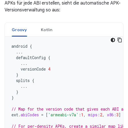
APKs für jede ABI erstellen, sieht die automatische APK-
Versionsverwaltung so aus:
Groovy
Kotlin
android
{
...
defaultConfig
{
...
versionCode
4
}
splits
{
...
}
}
// Map for the version code that gives each ABI a v
ext
.
abiCodes
=
[
'armeabi-v7a'
:
1
,
mips:
2
,
x86:
3
]
// For per-density APKs, create a similar map like