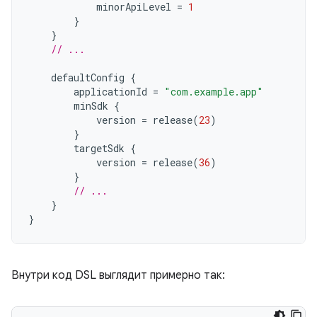
minorApiLevel
=
1
}
}
// ...
defaultConfig
{
applicationId
=
"com.example.app"
minSdk
{
version
=
release
(
23
)
}
targetSdk
{
version
=
release
(
36
)
}
// ...
}
}
Внутри код DSL выглядит примерно так: