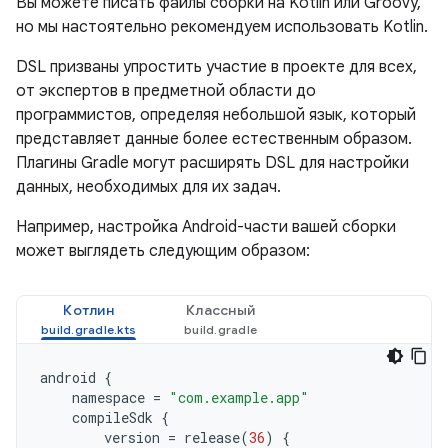
Вы можете писать файлы сборки на Kotlin или Groovy,
но мы настоятельно рекомендуем использовать Kotlin.
DSL призваны упростить участие в проекте для всех,
от экспертов в предметной области до
программистов, определяя небольшой язык, который
представляет данные более естественным образом.
Плагины Gradle могут расширять DSL для настройки
данных, необходимых для их задач.
Например, настройка Android-части вашей сборки
может выглядеть следующим образом:
Котлин
Классный
android
{
namespace
=
"com.example.app"
compileSdk
{
version
=
release
(
36
)
{