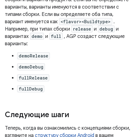
варианты, варианты именуются в соответствии с
типами сборки. Если вы определяете оба типа,
вариант именуется как
<flavor><Buildtype>
.
Например, при типах сборки
release
и
debug
и
вариантах
demo
и
full
, AGP создаст следующие
варианты:
demoRelease
demoDebug
fullRelease
fullDebug
Следующие шаги
Теперь, когда вы ознакомились с концепциями сборки,
взгляните на
структуру сборки Android
в вашем