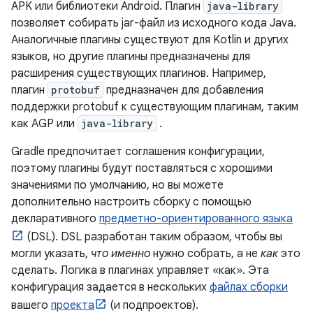
APK или библиотеки Android. Плагин
java-library
позволяет собирать jar-файл из исходного кода Java.
Аналогичные плагины существуют для Kotlin и других
языков, но другие плагины предназначены для
расширения существующих плагинов. Например,
плагин
protobuf
предназначен для добавления
поддержки protobuf к существующим плагинам, таким
как AGP или
java-library
.
Gradle предпочитает соглашения конфигурации,
поэтому плагины будут поставляться с хорошими
значениями по умолчанию, но вы можете
дополнительно настроить сборку с помощью
декларативного
предметно-ориентированного языка
(DSL). DSL разработан таким образом, чтобы вы
могли указать,
что именно
нужно собрать, а не
как
это
сделать. Логика в плагинах управляет «как». Эта
конфигурация задается в нескольких
файлах сборки
вашего
проекта
(и подпроектов).