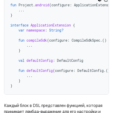
fun
Project
.
android
(
configure
:
ApplicationExtensio
...
}
interface
ApplicationExtension
{
var
namespace
:
String?
fun
compileSdk
(
configure
:
CompileSdkSpec
.()
-
>
...
}
val
defaultConfig
:
DefaultConfig
fun
defaultConfig
(
configure
:
DefaultConfig
.()
...
}
}
Каждый блок в DSL представлен функцией, которая
принимает лямбда-выражение для его настройки и