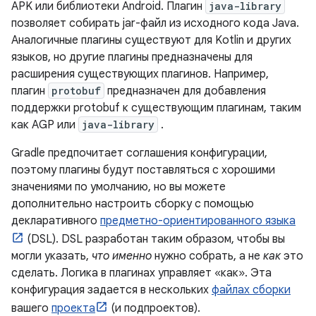
APK или библиотеки Android. Плагин
java-library
позволяет собирать jar-файл из исходного кода Java.
Аналогичные плагины существуют для Kotlin и других
языков, но другие плагины предназначены для
расширения существующих плагинов. Например,
плагин
protobuf
предназначен для добавления
поддержки protobuf к существующим плагинам, таким
как AGP или
java-library
.
Gradle предпочитает соглашения конфигурации,
поэтому плагины будут поставляться с хорошими
значениями по умолчанию, но вы можете
дополнительно настроить сборку с помощью
декларативного
предметно-ориентированного языка
(DSL). DSL разработан таким образом, чтобы вы
могли указать,
что именно
нужно собрать, а не
как
это
сделать. Логика в плагинах управляет «как». Эта
конфигурация задается в нескольких
файлах сборки
вашего
проекта
(и подпроектов).