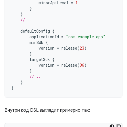
minorApiLevel
=
1
}
}
// ...
defaultConfig
{
applicationId
=
"com.example.app"
minSdk
{
version
=
release
(
23
)
}
targetSdk
{
version
=
release
(
36
)
}
// ...
}
}
Внутри код DSL выглядит примерно так: