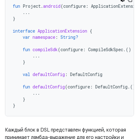
fun
Project
.
android
(
configure
:
ApplicationExtensio
...
}
interface
ApplicationExtension
{
var
namespace
:
String?
fun
compileSdk
(
configure
:
CompileSdkSpec
.()
-
>
...
}
val
defaultConfig
:
DefaultConfig
fun
defaultConfig
(
configure
:
DefaultConfig
.()
...
}
}
Каждый блок в DSL представлен функцией, которая
принимает лямбда-выражение для его настройки и