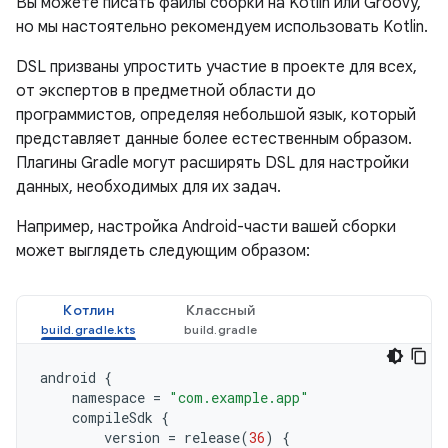
Вы можете писать файлы сборки на Kotlin или Groovy,
но мы настоятельно рекомендуем использовать Kotlin.
DSL призваны упростить участие в проекте для всех,
от экспертов в предметной области до
программистов, определяя небольшой язык, который
представляет данные более естественным образом.
Плагины Gradle могут расширять DSL для настройки
данных, необходимых для их задач.
Например, настройка Android-части вашей сборки
может выглядеть следующим образом:
Котлин
Классный
android
{
namespace
=
"com.example.app"
compileSdk
{
version
=
release
(
36
)
{