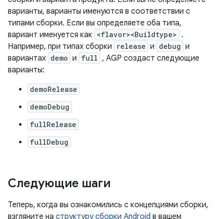
варианты, варианты именуются в соответствии с
типами сборки. Если вы определяете оба типа,
вариант именуется как
<flavor><Buildtype>
.
Например, при типах сборки
release
и
debug
и
вариантах
demo
и
full
, AGP создаст следующие
варианты:
demoRelease
demoDebug
fullRelease
fullDebug
Следующие шаги
Теперь, когда вы ознакомились с концепциями сборки,
взгляните на
структуру сборки Android
в вашем