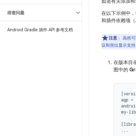
如需有关添加和
排查问题
在以下示例中，
和插件依赖项（A
Android Gradle 插件 API 参考文档
注意
：
虽然可
议和突出显示支持
在版本目
图中的
Gr
[versi
agp = 
androi
my-lib
[libra
...
