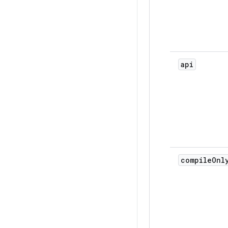
api
compile
Onl