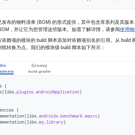
发布的物料清单 (BOM) 的形式提供，其中包含库系列及其版本。您
 BOM，并让它为您管理这些版本。如需了解详情，请参阅
使用物
依赖项的模块的 build 脚本添加对依赖项别名的引用。从 buil
线转换为点。我们的模块级 build 脚本如下所示：
lin
Groovy
s
{
s
(
libs
.
plugins
.
androidApplication
)
encies
{
ementation
(
libs
.
androidx
.
benchmark
.
macro
)
ementation
(
libs
.
my
.
library
)