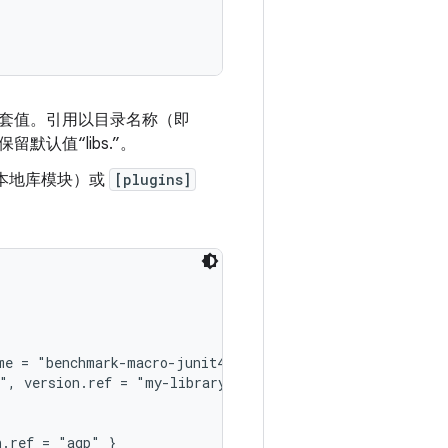
的嵌套值。引用以目录名称（即
认值“libs.”。
本地库模块）或
[plugins]
me = "benchmark-macro-junit4", version.ref = "androidx-m
", version.ref = "my-library" }
