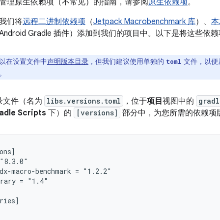
管理原生依赖项（不常见）的指南，请参阅
原生依赖项
。
我们将
远程二进制依赖项
（
Jetpack Macrobenchmark 库
）、
本
ndroid Gradle 插件）添加到我们的项目中。以下是将这些
以在设置文件中
声明版本目录
，但我们建议使用单独的
文件，以便从 
toml
。
录文件（名为
libs.versions.toml
，位于
项目
视图中的
gradl
adle Scripts
下）的
[versions]
部分中，为您所需的依赖项
ons]

"8.3.0"

dx-macro-benchmark = "1.2.2"

rary = "1.4"

ries]
