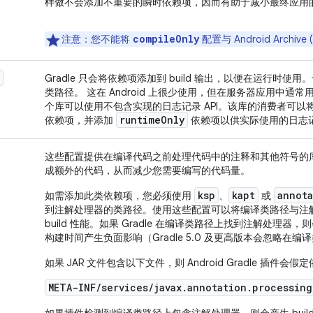
样做不会添加不重要的瞬时依赖项，因而有助于减小最终应用
compileOnly
注意
：您不能将
配置与 Android Archi
Gradle 只会将依赖项添加到 build 输出，以便在运行时
类路径。 这在 Android 上很少使用，但在服务器应用中通
个库可以使用不包含实现的日志记录 API。该库的消费者可以
runtime
Only
依赖项，并添加
依赖项以供实际使用的日志
这些配置提供在编译代码之前处理代码中的注释和其他符号的
成额外的代码，从而减少您需要编写的代码量。
ksp
kapt
annota
如需添加此类依赖项，您必须使用
、
或
到注解处理器的类路径。使用这些配置可以将编译类路径与注
build 性能。如果 Gradle 在编译类路径上找到注解处理器，
构建时间产生负面影响（Gradle 5.0 及更高版本会忽略在
如果 JAR 文件包含以下文件，则 Android Gradle 插件
META-INF/services/javax.annotation.processing