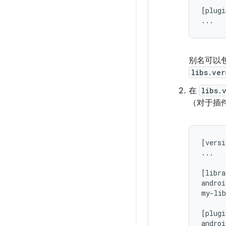
[plugi
别名可以包
libs.ver
在
libs.
（对于插
[versi
...

[libra
androi
my-lib
[plugi