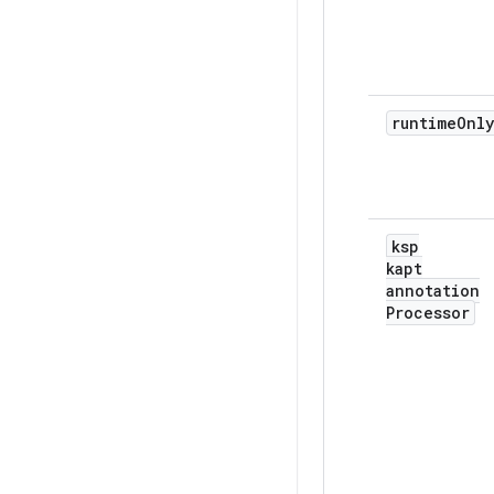
runtime
Only
ksp
kapt
annotation
Processor