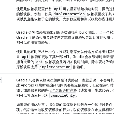
api
使用此依赖项配置代替
可以显著缩短构建时间，因为这
implementation
的模块数。例如，如果
依赖项更改了其 A
项以及直接依赖于它的模块。大多数应用和测试模块都应使用
Gradle 会将依赖项添加到编译类路径和 build 输出。当一个
Gradle 了解该模块要以传递方式将该依赖项导出到其他模
都可以使用该依赖项。
使用此配置时应格外小心，只能对您需要以传递方式导出到其
api
果
依赖项更改了其外部 API，Gradle 会在编译时重
api
拥有大量的
依赖项会显著增加构建时间。除非要将依赖项的
implementation
库模块应改用
依赖项。
y
Gradle 只会将依赖项添加到编译类路径（也就是说，不会将其添
建 Android 模块时在编译期间需要相应依赖项，但它在运
如，如果您依赖的库仅包含编译时注释（通常用于生成代码，但通常
compile
Only
则可以将该库标记为
。
如果您使用此配置，那么您的库模块必须包含一个运行时条件
项，然后适当地改变该模块的行为，以使该模块在未提供相应