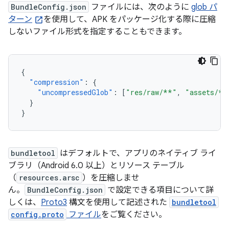
BundleConfig.json
ファイルには、次のように
glob パ
ターン
を使用して、APK をパッケージ化する際に圧縮
しないファイル形式を指定することもできます。
{
"compression"
:
{
"uncompressedGlob"
:
[
"res/raw/**"
,
"assets/**
}
}
bundletool
はデフォルトで、アプリのネイティブ ライ
ブラリ（Android 6.0 以上）とリソース テーブル
（
resources.arsc
）を圧縮しませ
ん。
BundleConfig.json
で設定できる項目について詳
しくは、
Proto3
構文を使用して記述された
bundletool
config.proto
ファイル
をご覧ください。