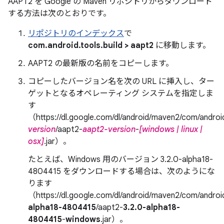
AAPT2 を Google の Maven リポジトリからダウンロード
する方法は次のとおりです。
リポジトリのインデックス
で
com.android.tools.build > aapt2
に移動します。
AAPT2 の最新版の名前をコピーします。
コピーしたバージョン名を次の URL に挿入し、ター
ゲットとなるオペレーティング システムを指定しま
す
（https://dl.google.com/dl/android/maven2/com/android
version
/aapt2-
aapt2-version
-
[windows | linux |
osx]
.jar）。
たとえば、Windows 用のバージョン 3.2.0-alpha18-
4804415 をダウンロードする場合は、次のようにな
ります
（https://dl.google.com/dl/android/maven2/com/android
alpha18-4804415
/aapt2-
3.2.0-alpha18-
4804415
-
windows
.jar）。