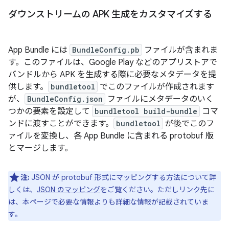
ダウンストリームの APK 生成をカスタマイズする
App Bundle には
BundleConfig.pb
ファイルが含まれま
す。このファイルは、Google Play などのアプリストアで
バンドルから APK を生成する際に必要なメタデータを提
供します。
bundletool
でこのファイルが作成されます
が、
BundleConfig.json
ファイルにメタデータのいく
つかの要素を設定して
bundletool build-bundle
コマ
ンドに渡すことができます。
bundletool
が後でこのフ
ァイルを変換し、各 App Bundle に含まれる protobuf 版
とマージします。
注:
JSON が protobuf 形式にマッピングする方法について詳
しくは、
JSON のマッピング
をご覧ください。ただしリンク先に
は、本ページで必要な情報よりも詳細な情報が記載されていま
す。