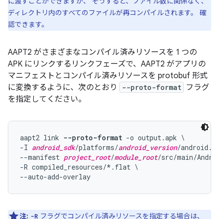
に渡すことができますが、 そうすると、ファイル数に関係なく、
ディレクトリ内のすべてのファイルが再コンパイルされます。 確
認できます。
AAPT2 がさまざまなコンパイル済みリソースを 1 つの
APK にリンクするリンクフェーズで、AAPT2 がアプリの
マニフェストとコンパイル済みリソースを protobuf 形式
に変換するように、次のとおり
--proto-format
フラグ
を指定してください。
aapt2 link 
--proto-format
 -o output.apk \

-I 
android_sdk
/platforms/
android_version
/android.ja
--manifest 
project_root
/
module_root
/src/main/Androi
-R compiled_resources/*.flat \

注:
フラグでコンパイル済みリソースを指定する場合は、
-R