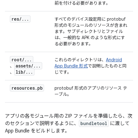
前を付ける必要があります。
res
/
.
.
.
すべてのデバイス設定用に protobuf
形式のモジュールのリソースが含まれ
ます。サブディレクトリとファイル
は、一般的な APK のような形式にす
る必要があります。
root
/
.
.
.
これらのディレクトリは、
Android
assets
/
.
.
.
、
App Bundle 形式
で説明したものと同
lib
/
.
.
.
、
じです。
resources
.
pb
protobuf 形式のアプリのリソース テ
ーブル。
アプリの各モジュール用の ZIP ファイルを準備したら、次
のセクションで説明するように、
bundletool
に渡して
App Bundle をビルドします。