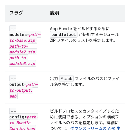
フラグ
説明
--
App Bundle をビルドするために
modules=
path-
bundletool
が使用するモジュール
to-base
.
zip
,
ZIP ファイルのリストを指定します。
path-to-
module2
.
zip
,
path-to-
module3
.
zip
--
*
.
aab
出力
ファイルのパスとファイ
output=
path-
ル名を指定します。
to-output
.
aab
--
ビルドプロセスをカスタマイズするた
config=
path-
めに使用できる、オプションの構成フ
to-Bundle
ァイルへのパスを指定します。詳細に
Config
.
json
ついては、
ダウンストリームの APK 生