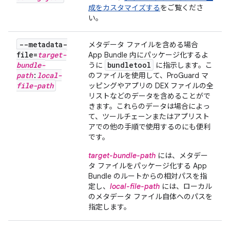
成をカスタマイズする
をご覧くださ
い。
--metadata-
メタデータ ファイルを含める場合
file=
target-
App Bundle 内にパッケージ化するよ
bundle-
bundletool
うに
に指示します。こ
path
:
local-
のファイルを使用して、ProGuard マ
file-path
ッピングやアプリの DEX ファイルの全
リストなどのデータを含めることがで
きます。これらのデータは場合によっ
て、ツールチェーンまたはアプリスト
アでの他の手順で使用するのにも便利
です。
target-bundle-path
には、メタデー
タ ファイルをパッケージ化する App
Bundle のルートからの相対パスを指
定し、
local-file-path
には、ローカル
のメタデータ ファイル自体へのパスを
指定します。